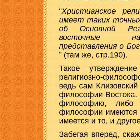
“
Христианское рели
имеет таких точных
об Основной Реа
восточные на
представления о Бо
” (там же, стр.190).
Такое утверждение
религиозно-философс
ведь сам Клизовский
философии Востока. З
философию, либо
философии имеются о
имеется и то, и другое
Забегая вперед, скаж