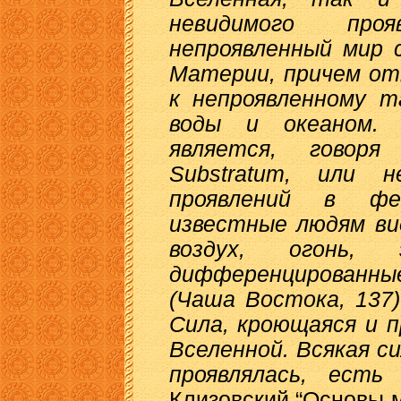
невидимого про
непроявленный мир 
Материи, причем от
к непроявленному т
воды и океаном.
является, говоря
Substratum, или н
проявлений в фе
известные людям ви
воздух, огонь
дифференцированны
(Чаша Востока, 137
Сила, кроющаяся и п
Вселенной. Всякая си
проявлялась, ест
Клизовский “Основы 