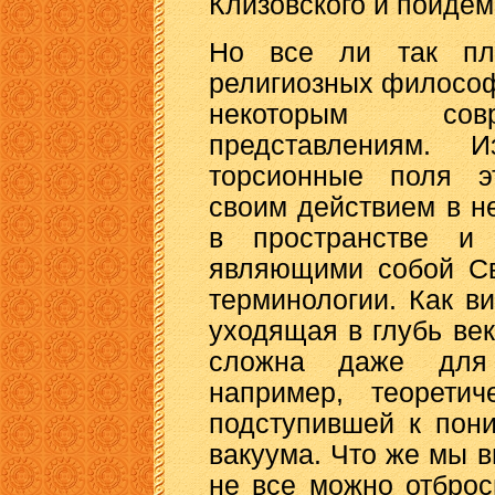
Клизовского и пойдем
Но все ли так пл
религиозных философ
некоторым сов
представлениям. И
торсионные поля э
своим действием в 
в пространстве и 
являющими собой Св
терминологии. Как в
уходящая в глубь век
сложна даже для 
например, теорети
подступившей к пон
вакуума. Что же мы 
не все можно отбро