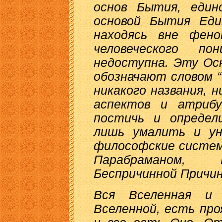
основ Бытия, един
основой Бытия Еди
находясь вне фено
человеческого п
недоступна. Эту Ос
обозначают словом “T
никакого названия, н
аспектов и атрибу
постичь и опреде
лишь умалить и ун
философские систем
Парабраманом, 
Беспричинной Причи
Вся Вселенная и
Вселенной, есть про