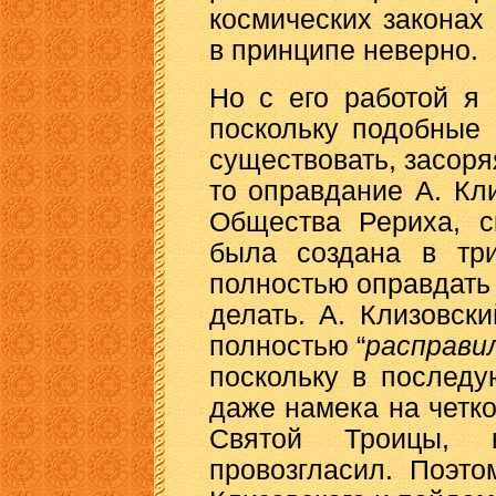
космических законах
в принципе неверно.
Но с его работой я
поскольку подобные
существовать, засоря
то оправдание А. Кли
Общества Рериха, с
была создана в тр
полностью оправдать е
делать. А. Клизовски
полностью “
расправи
поскольку в послед
даже намека на четк
Святой Троицы, 
провозгласил. Поэт