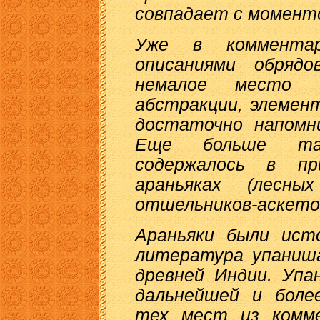
совпадает с моменто
Уже в комментар
описаниями обрядо
немалое место з
абстракции, элемен
достаточно напомн
Еще больше так
содержалось в п
араньяках (лесны
отшельников-аскет
Араньяки были исто
литература упаниш
древней Индии. Упа
дальнейшей и боле
тех мест из комме