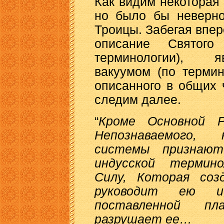
Как видим некоторая 
но было бы неверно
Троицы. Забегая впере
описание Святого
терминологии), 
вакуумом (по термин
описанного в общих 
следим далее.
“
Кроме Основной Р
Непознаваемого,
системы признаю
индусской термин
Силу, Которая соз
руководит ею 
поставленной пл
разрушает ее…