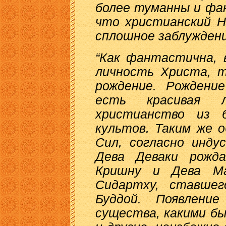
более туманны и фа
что христианский Н
сплошное заблуждение
“Как фантастична, 
личность Христа, 
рождение. Рожден
есть красивая л
христианство из б
культов. Таким же 
Сил, согласно инду
Дева Деваки рожд
Кришну и Дева Ма
Сидартху, ставшег
Буддой. Появление
существа, какими бы