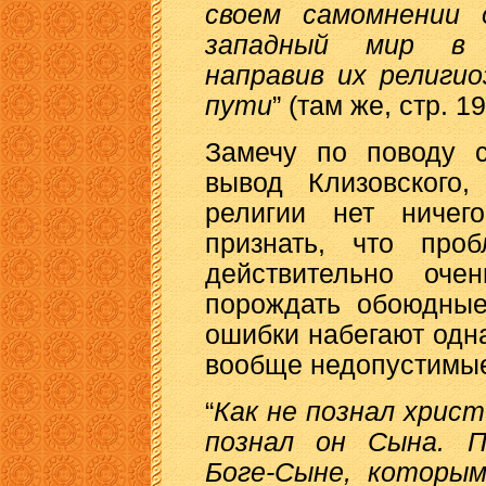
своем самомнении 
западный мир в 
направив их религи
пути
” (там же, стр. 19
Замечу по поводу с
вывод Клизовского,
религии нет ничег
признать, что проб
действительно оч
порождать обоюдные
ошибки набегают одна
вообще недопустимые
“
Как не познал христ
познал он Сына. П
Боге-Сыне, которы