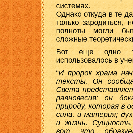
системах.
Однако откуда в те д
только зародиться, 
полноты могли бы
сложные теоретическ
Вот еще одно то
использовалось в уче
“
И пророк храма на
тексты. Он сообща
Света представляет
равновесия; он до
природу, которая в о
сила, и материя; дух
и жизнь. Сущность,
вот что образуе