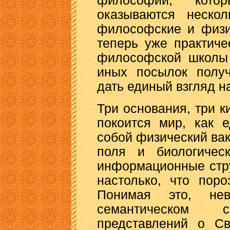
философии, кото
оказываются неско
философские и физи
теперь уже практиче
философской школы 
иных посылок получ
дать единый взгляд н
Три основания, три к
покоится мир, как 
собой физический ва
поля и биологичес
информационные стр
настолько, что поро
Понимая это, не
семантическом с
представлений о Св