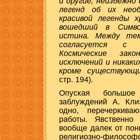
и другие, неизбежно
легенд об их необ
красивой легенды х
вошедший в Симво
истина. Между те
согласуется с к
Космические зак
исключений и никаки
кроме существующи
стр. 194).
Опуская большое
заблуждений А. Кли
одно, перечеркива
работы. Явственно 
вообще далек от пон
религиозно-филосо