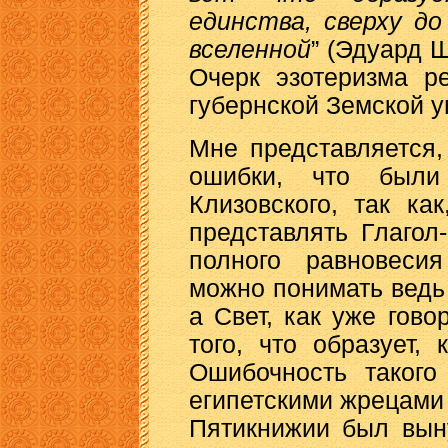
единства, сверху д
вселенной
” (Эдуард 
Очерк эзотеризма ре
губернской Земской упр
Мне представляется,
ошибки, что были
Клизовского, так ка
представлять Глагол
полного равновеси
можно понимать ведь
а Свет, как уже гово
того, что образует,
Ошибочность такого
египетскими жрецами 
Пятикнижии был вын