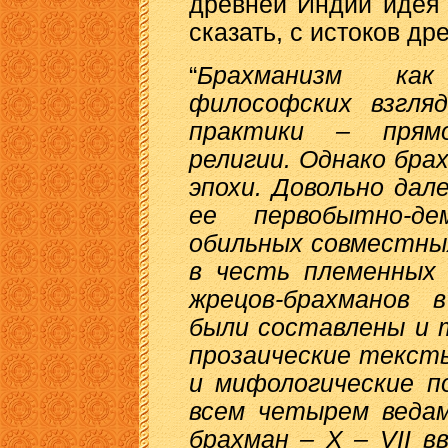
древней Индии идея 
сказать, с истоков д
“
Брахманизм как
философских взгляд
практики – прямо
религии. Однако бра
эпохи. Довольно дал
ее первобытно-де
обильных совместны
в честь племенных 
жрецов-брахманов в
были составлены и 
прозаические текст
и мифологические п
всем четырем ведам
брахман – X – VII вв