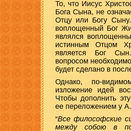
То, что Иисус Христ
Бога Сына, не означа
Отцу или Богу Сыну.
воплощенный Бог Жи
являлся воплощенны
истинным Отцом Хр
является Бог Сын
вопросом необходимо
будет сделано в пос
Однако, по-видим
изложение идей вос
Чтобы дополнить эт
ее переложением у А.
“
Все философские с
между собою в по