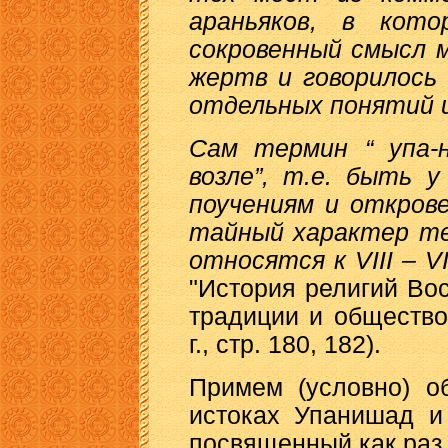
араньяков, в кото
сокровенный смысл м
жертв и говорилось
отдельных понятий 
Сам термин “ упа-н
возле”, т.е. быть 
поучениям и откров
тайный характер те
относятся к VIII – VI 
"История религий Вос
традиции и общество
г., стр. 180, 182).
Примем (условно) о
истоках Упанишад и
посвященный как раз