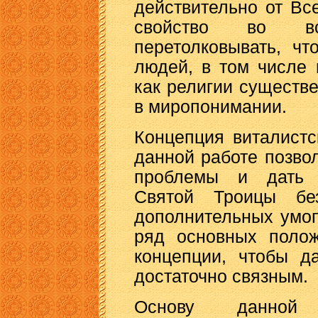
действительно от Вс
свойство во вс
перетолковывать, чт
людей, в том числе 
как религии существ
в миропонимании.
Концепция виталист
данной работе позво
проблемы и дать с
Святой Троицы без
дополнительных умоп
ряд основных поло
концепции, чтобы д
достаточно связным.
Основу данной 