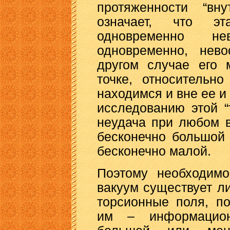
протяженности “вну
означает, что э
одновременно не
одновременно, нев
другом случае его 
точке, относительн
находимся и вне ее и
исследованию этой “
неудача при любом в
бесконечно большой
бесконечно малой.
Поэтому необходимо
вакуум существует л
торсионные поля, п
им – информацио