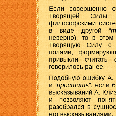
Если совершенно от
Творящей Силы с
философскими систе
в виде другой “
т
неверно), то в этом
Творящую Силу с 
полями, формирующ
привыкли считать 
говорилось ранее.
Подобную ошибку А.
и “
простить
”, если 
высказываний А. Кли
и позволяют поня
разобрался в сущно
его высказываниями.