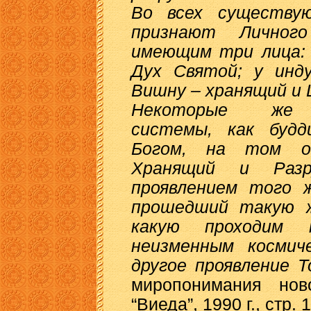
Во всех существую
признают Личног
имеющим три лица: 
Дух Святой; у инд
Вишну – хранящий и 
Некоторые же ре
системы, как будд
Богом, на том ос
Хранящий и Разр
проявлением того ж
прошедший такую ж
какую проходим
неизменным космиче
другое проявление Т
миропонимания нов
“Виеда”, 1990 г., стр. 1