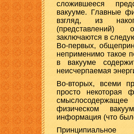
сложившееся пред
вакууме. Главные ф
взгляд, из нако
(представлений)
заключаются в следу
Во-первых, общеприн
неприменимо такое по
в вакууме содержит
неисчерпаемая энерг
Во-вторых, всеми п
просто некоторая ф
смыслосодержаще
физическом вакуу
информация (что было,
Принципиальное 