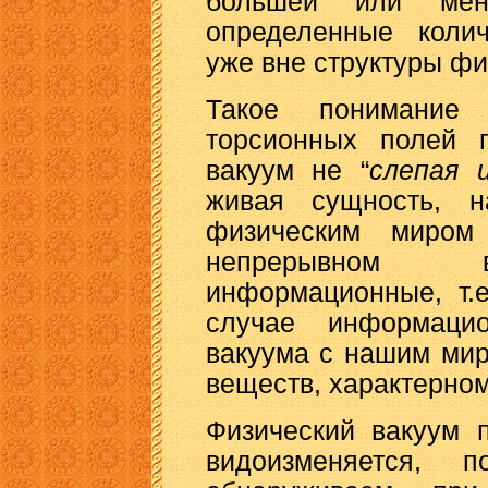
большей или мен
определенные колич
уже вне структуры фи
Такое понимание
торсионных полей п
вакуум не “
слепая 
живая сущность, 
физическим миром
непрерывном в
информационные, т.
случае информаци
вакуума с нашим ми
веществ, характерном
Физический вакуум 
видоизменяется, 