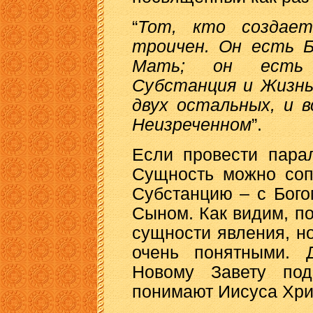
“
Тот, кто создает
троичен. Он есть Б
Мать; он есть 
Субстанция и Жизнь
двух остальных, и 
Неизреченном
”.
Если провести пара
Сущность можно соп
Субстанцию – с Бого
Сыном. Как видим, п
сущности явления, но
очень понятными. 
Новому Завету по
понимают Иисуса Хрис