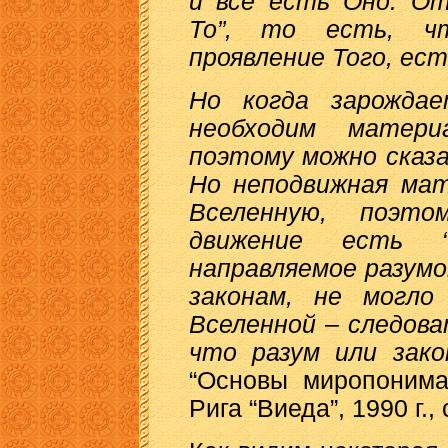
и все есть Оно. От
То”, то есть, ч
проявление Того, ест
Но когда зарождае
необходим матери
поэтому можно сказа
Но неподвижная мат
Вселенную, поэт
движение есть “
направляемое разумо
законам, не могло
Вселенной – следов
что разум или зак
“Основы миропонима
Рига “Виеда”, 1990 г., 