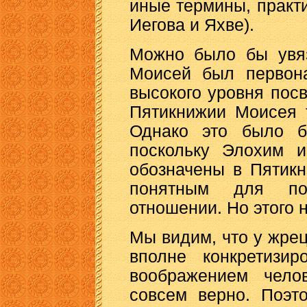
иные термины, практ
Иегова и Яхве).
Можно было бы увяз
Моисей был первона
высокого уровня пос
Пятикнижии Моисея 
Однако это было б
поскольку Элохим 
обозначены в Пятикн
понятным для по
отношении. Но этого 
Мы видим, что у жре
вполне конкретизир
воображением чело
совсем верно. Поэт