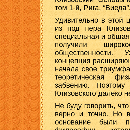
том 1-й, Рига, “Виеда”, 
Удивительно в этой ц
из под пера Клизов
специальная и общая
получили широк
общественности.
концепция расширяющ
начала свое триумф
теоретическая ф
забвению. Поэтому
Клизовского далеко н
Не буду говорить, чт
верно и точно. Но 
основание были п