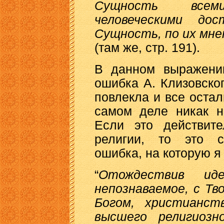
Сущность все
человеческими до
Сущность, по их мне
(там же, стр. 191).
В данном выражении
ошибка А. Клизовског
повлекла и все остал
самом деле никак н
Если это действите
религии, то это се
ошибка, на которую я
“
Отождествив ид
непознаваемое, с Тв
Богом, христианст
высшего религиозн