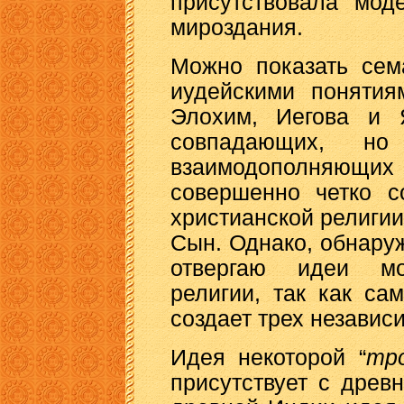
присутствовала мод
мироздания.
Можно показать сем
иудейскими понятия
Элохим, Иегова и 
совпадающих, но
взаимодополняющи
совершенно четко с
христианской религии 
Сын. Однако, обнаруж
отвергаю идеи мон
религии, так как са
создает трех независ
Идея некоторой “
тр
присутствует с древ