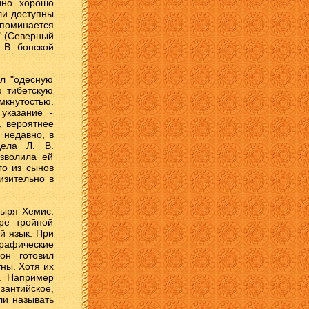
чно хорошо
ли доступны
упоминается
" (Северный
 В бонской
ол "одесную
ю тибетскую
мкнутостью.
указание -
, вероятнее
 недавно, в
дела Л. В.
озволила ей
го из сынов
изительно в
тыря Хемис.
ре тройной
ий язык. При
графические
он готовил
ны. Хотя их
и. Например
зантийское,
ли называть