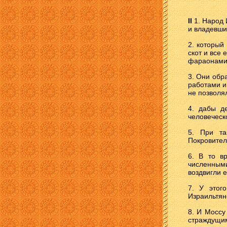
II
1. Народ 
и владевши
2. который
скот и все
фараонами,
3. Они обр
работами и
не позволя
4. дабы д
человеческ
5. При та
Покровител
6. В то в
численным
воздвигли 
7. У этог
Израильтян
8. И Моссу
страждущи