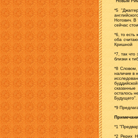
"Новым Ри
*5 "Джагге
английског
Нотович. В
сейчас стои
*6, то ест
оба считаю
Кришной
*7, так чт
близки к ти
*8 Словом,
наличие в 
исследован
буддийско
сказанные
осталось н
Будущего".
*9 Предлаг
Примечан
*1 "Предвар
*2 Рерих Н