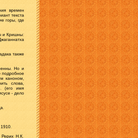
ания времен
иант текста
е горы, где
ы и Кришны:
Джаганнатха
адака также
ненны. Но и
е подробное
им каноном,
ить слова,
. (его имя
сусе - дело
а.
 1910.
 Рерих Н.К.