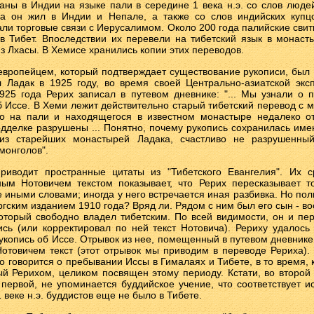
аны в Индии на языке пали в середине 1 века н.э. со слов люде
да он жил в Индии и Непале, а также со слов индийских купц
ли торговые связи с Иерусалимом. Около 200 года палийские свит
в Тибет. Впоследствии их перевели на тибетский язык в монаст
з Лхасы. В Хемисе хранились копии этих переводов.
европейцем, который подтверждает существование рукописи, был Н
 Ладак в 1925 году, во время своей Центрально-азиатской экс
925 года Рерих записал в путевом дневнике: "... Мы узнали о 
б Иссе. В Хеми лежит действительно старый тибетский перевод с м
о на пали и находящегося в известном монастыре недалеко от
одделке разрушены ... Понятно, почему рукопись сохранилась име
из старейших монастырей Ладака, счастливо не разрушенны
монголов".
риводит пространные цитаты из "Тибетского Евангелия". Их 
ым Нотовичем текстом показывает, что Рерих пересказывает 
 иными словами; иногда у него встречается иная разбивка. Но пол
ргским изданием 1910 года? Вряд ли. Рядом с ним был его сын - во
который свободно владел тибетским. По всей видимости, он и пе
ись (или корректировал по ней текст Нотовича). Рериху удалось
укопись об Иссе. Отрывок из нее, помещенный в путевом дневнике
отовичем текст (этот отрывок мы приводим в переводе Рериха).
о говорится о пребывании Иссы в Гималаях и Тибете, в то время, 
й Рерихом, целиком посвящен этому периоду. Кстати, во второй 
 первой, не упоминается буддийское учение, что соответствует и
 веке н.э. буддистов еще не было в Тибете.