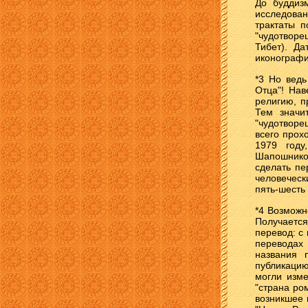
До буддиз
исследован
трактаты п
"чудотворе
Тибет). Д
иконографи
*3 Но ведь
Отца"! Нав
религию, п
Тем значи
"чудотворе
всего прох
1979 году
Шапошников
сделать пе
человеческ
пять-шесть 
*4 Возможн
Получаетс
перевод: с 
переводах 
названия 
публикацию
могли изме
"страна ро
возникшее 