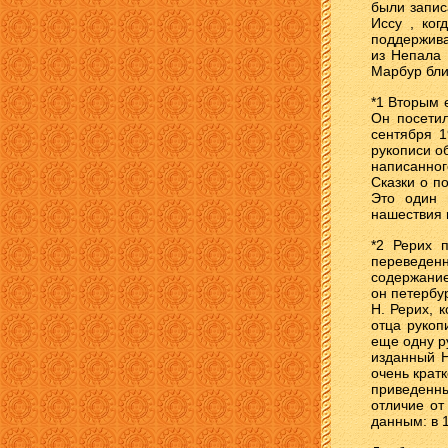
были запис
Иссу , ког
поддержива
из Непала 
Марбур бли
*1 Вторым 
Он посетил
сентября 1
рукописи о
написанног
Сказки о п
Это один 
нашествия 
*2 Рерих п
переведенн
содержание
он петербу
Н. Рерих, 
отца рукоп
еще одну р
изданный Н
очень кратк
приведенны
отличие от
данным: в 1