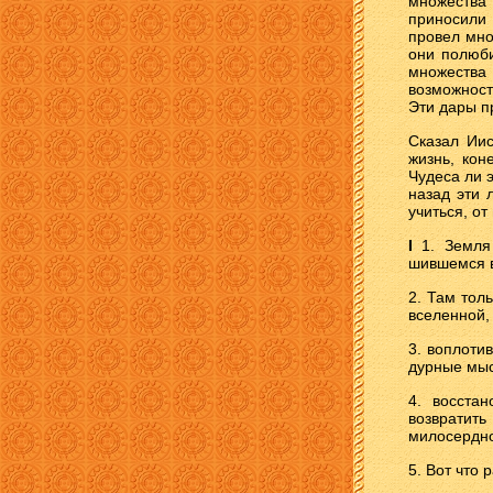
множества 
приносили 
провел мно
они полюби
множества
возможност
Эти дары пр
Сказал Иис
жизнь, кон
Чудеса ли э
назад эти 
учиться, о
I
1. Земля
шившемся в
2. Там тол
вселенной,
3. воплоти
дурные мыс
4. восста
возвратит
милосердн
5. Вот что 