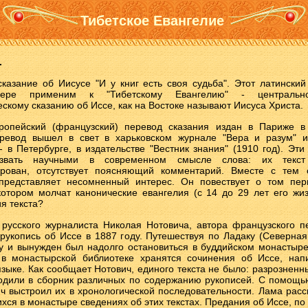
Тибетское Евангелие
.
сказание об Иисусе "И у книг есть своя судьба". Этот латински
ере применим к "Тибетскому Евангелию" - центральноа
скому сказанию об Иссе, как на Востоке называют Иисуса Христа.
ропейский (французский) перевод сказания издан в Париже в 
еревод вышел в свет в харьковском журнале "Вера и разум" и
 в Петербурге, в издательстве "Вестник знания" (1910 год). Эти
азвать научными в современном смысле слова: их текст 
ирован, отсутствует поясняющий комментарий. Вместе с тем 
представляет несомненный интерес. Он повествует о том пер
котором молчат канонические евангелия (с 14 до 29 лет его жиз
я текста?
русского журналиста Николая Нотовича, автора французского п
рукопись об Иссе в 1887 году. Путешествуя по Ладаку (Северная
у и вынужден был надолго остановиться в буддийском монастыр
 в монастырской библиотеке хранятся сочинения об Иссе, на
языке. Как сообщает Нотович, единого текста не было: разрозненн
одили в сборник различных по содержанию рукописей. С помощь
ч выстроил их в хронологической последовательности. Лама расс
хся в монастыре сведениях об этих текстах. Предания об Иссе, по 