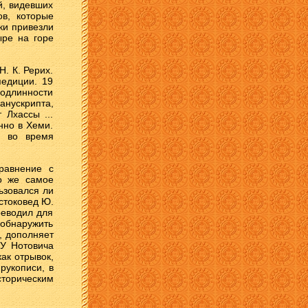
й, видевших
ов, которые
ки привезли
ыре на горе
. К. Рерих.
педиции. 19
подлинности
анускрипта,
 Лхассы ...
нно в Хеми.
й во время
сравнение с
то же самое
ьзовался ли
стоковед Ю.
реводил для
 обнаружить
, дополняет
 У Нотовича
как отрывок,
рукописи, в
сторическим