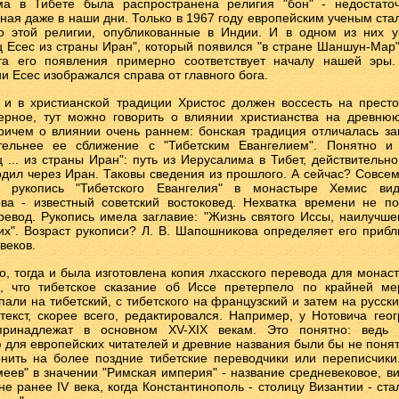
ма в Тибете была распространена религия "бон" - недостато
ная даже в наши дни. Только в 1967 году европейским ученым ста
о этой религии, опубликованные в Индии. И в одном из них 
ц Есес из страны Иран", который появился "в стране Шаншун-Мар
ата его появления примерно соответствует началу нашей эры.
и Есес изображался справа от главного бога.
 и в христианской традиции Христос должен воссесть на прест
ерное, тут можно говорить о влиянии христианства на древню
ричем о влиянии очень раннем: бонская традиция отличалась за
тельнее ее сближение с "Тибетским Евангелием". Понятно и 
ц ... из страны Иран": путь из Иерусалима в Тибет, действительно
одил через Иран. Таковы сведения из прошлого. А сейчас? Совсем
, рукопись "Тибетского Евангелия" в монастыре Хемис ви
а - известный советский востоковед. Нехватка времени не п
ревод. Рукопись имела заглавие: "Жизнь святого Иссы, наилучше
их". Возраст рукописи? Л. В. Шапошникова определяет его прибл
веков.
о, тогда и была изготовлена копия лхасского перевода для монас
я, что тибетское сказание об Иссе претерпело по крайней ме
пали на тибетский, с тибетского на французский и затем на русск
текст, скорее всего, редактировался. Например, у Нотовича гео
принадлежат в основном XV-XIX векам. Это понятно: ведь 
 для европейских читателей и древние названия были бы не понят
нить на более поздние тибетские переводчики или переписчик
меев" в значении "Римская империя" - название средневековое, ви
не ранее IV века, когда Константинополь - столицу Византии - ста