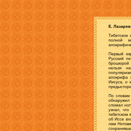
Е. Лазарев
Тибетское 
полной м
апокрифиче
Первый ев
Русский п
брошюрой -
нельзя н
популяриз
апокрифа 
Иисуса, о 
предыстори
По словам 
обнаружил 
сломал ног
узнал, что
тибетском 
об Иссе вх
лам Нотови
сохранивши