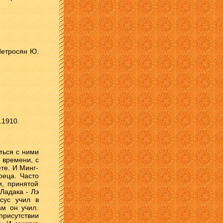
 Петросян Ю.
.1910.
ться с ними
 времени, с
те. И Минг-
реца. Часто
и, принятой
Ладака - Лэ
сус учил в
ам он учил.
присутствии