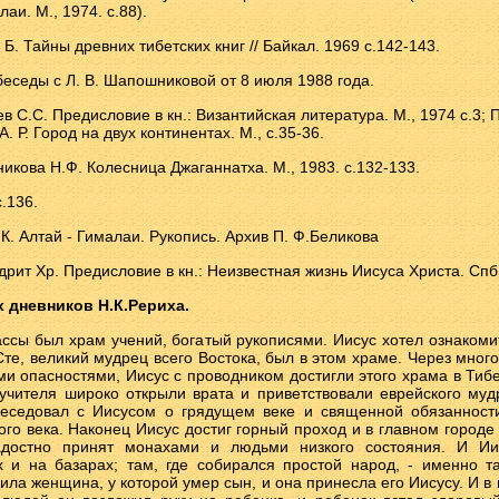
аи. М., 1974. с.88).
 Б. Тайны древних тибетских книг // Байкал. 1969 с.142-143.
беседы с Л. В. Шапошниковой от 8 июля 1988 года.
в С.С. Предисловие в кн.: Византийская литература. М., 1974 с.3;
А. Р. Город на двух континентах. М., с.35-36.
икова Н.Ф. Колесница Джаганнатха. М., 1983. с.132-133.
с.136.
 К. Алтай - Гималаи. Рукопись. Архив П. Ф.Беликова
дрит Хр. Предисловие в кн.: Неизвестная жизнь Иисуса Христа. Спб
 дневников Н.К.Рериха.
ассы был храм учений, богатый рукописями. Иисус хотел ознакоми
Сте, великий мудрец всего Востока, был в этом храме. Через много
и опасностями, Иисус с проводником достигли этого храма в Тибе
 учителя широко открыли врата и приветствовали еврейского муд
еседовал с Иисусом о грядущем веке и священной обязанност
ого века. Наконец Иисус достиг горный проход и в главном городе 
достно принят монахами и людьми низкого состояния. И Ии
 и на базарах; там, где собирался простой народ, - именно т
ила женщина, у которой умер сын, и она принесла его Иисусу. И в 