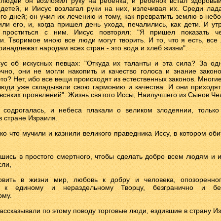
людей он возложил руку на ребенка, и ребенок встал здоровы
детей, и Иисус возлагал руки на них, излечивая их. Среди лад
го дней; он учил их лечению и тому, как превратить землю в небо
ли его, и, когда пришел день ухода, печалились, как дети. И у
 проститься с ним. Иисус повторял: "Я пришел показать че
и. Творимое мною все люди могут творить. И то, что я есть, все 
инадлежат народам всех стран - это вода и хлеб жизни".
ус об искусных певцах: "Откуда их таланты и эта сила? За од
ечно, они не могли накопить и качество голоса и знание законо
то? Нет, ибо все вещи происходят из естественных законов. Многи
люди уже складывали свою гармонию и качества. И они приходя
т всяких проявлений". Жизнь святого Иссы, Наилучшего из Сынов Че
 содрогалась, и небеса плакали о великом злодеянии, только
 стране Израиля.
ько что мучили и казнили великого праведника Иссу, в котором оби
вшись в простого смертного, чтобы сделать добро всем людям и и
ли,
новить в жизни мир, любовь к добру и человека, опозоренног
ь к единому и нераздельному Творцу, безгранично и бе
ому.
рассказывали по этому поводу торговые люди, ездившие в страну И