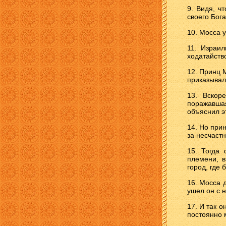
9. Видя, ч
своего Бога
10. Мосса 
11. Израи
ходатайств
12. Принц 
приказывал
13. Вскор
поражавша
объяснил эт
14. Но прин
за несчастн
15. Тогда 
племени, в
город, где 
16. Мосса 
ушел он с н
17. И так о
постоянно 