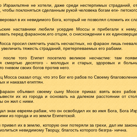
то Израильтяне не хотели, даже среди нестерпимых страданий, от
, чтобы поклоняться сделанным рукой человека богам еги- петског
уверовал в их невидимого Бога, который не позволял сломить их сл
льские наставники любили усердие Моссы и прибегали к нему,
овать перед фараоном,его отцом, о снисхождении к их единоверца
Мосса просил смягчить участь несчастных, но фараон лишь гневалс
 увеличить тяжесть страданий, претерпеваемых его рабами.
е после того Египет посетило великое несчастие: там появи
я смертью десятого - молодых и старых, здоровых и больн
о гневом своих богов против него.
ц Мосса сказал отцу, что это Бог его рабов по Своему благоволен
ых и наказал египтян.
фараон объявил своему сыну Моссе приказ: взять всех рабов
ывести их из города и основать на далеком расстоянии от сто
бы он жил с ними.
дал знак евреям-рабам, что он освободил их во имя Бога, Бога Изр
ими из города и из земли Египетской.
н привел их в землю, которую они потеряли за грехи, дал им зако
молиться невидимому Творцу, благость которого безгра- нична.