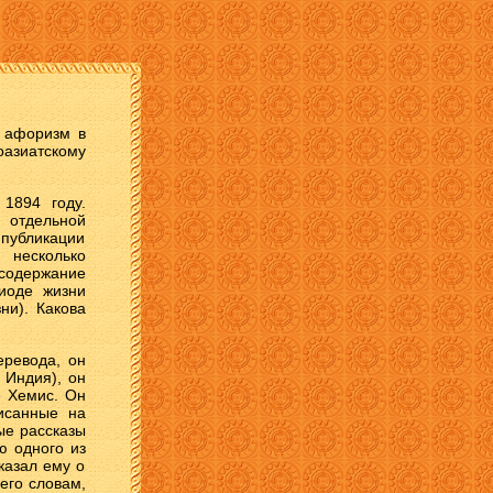
й афоризм в
зиатскому
1894 году.
 отдельной
 публикации
несколько
содержание
иоде жизни
ни). Какова
еревода, он
 Индия), он
е Хемис. Он
писанные на
ые рассказы
ю одного из
казал ему о
его словам,