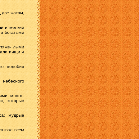
 две жатвы,
ый и мелкий
 и богатыми
 тяже- лыми
вали пищи и
го подобия
 небесного
ими много-
и, которые
са; мудрые
азывал всем