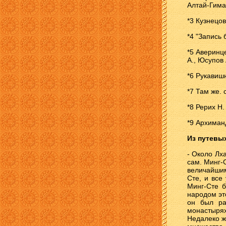
Алтай-Гимал
*3 Кузнецов
*4 "Запись 
*5 Аверинце
А., Юсупов 
*6 Рукавишн
*7 Там же. 
*8 Рерих Н.
*9 Архиман
Из путевых
- Около Лх
сам. Минг-
величайшим
Сте, и все
Минг-Сте б
народом эт
он был ра
монастырях
Недалеко ж