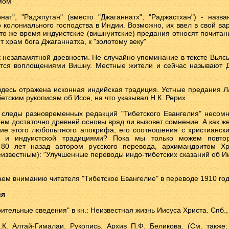
мом"
рнат", "Раджпутан" (вместо "Джаганнатх", "Раджастхан") - назв
о колониального господства в Индии. Возможно, их ввел в свой вар
 то же время индуистские (вишнуитские) предания относят почитани
т храм бога Джаганнатха, к "золотому веку"
ь к незапамятной древности. Не случайно упоминание в тексте Вьяс
тся воплощениями Вишну. Местные жители и сейчас называют 
о здесь отражена исконная индийская традиция. Устные предания Л
бетским рукописям об Иссе, на что указывал Н.К. Рерих.
 следы разновременных редакций "Тибетского Евангелия" несом
нем достаточно древней основы вряд ли вызовет сомнение. А как ж
ие этого любопытного апокрифа, его соотношения с христианск
й и индуистской традициями? Пока мы только можем повтор
 80 лет назад автором русского перевода, архимандритом Хр
еизвестным): "Улучшенные переводы индо-тибетских сказаний об Ии
аем вниманию читателя "Тибетское Евангелие" в переводе 1910 год
ия
ительные сведения" в кн.: Неизвестная жизнь Иисуса Христа. Спб.,
.К. Алтай-Гималаи. Рукопись. Архив П.Ф. Беликова. (См. также: