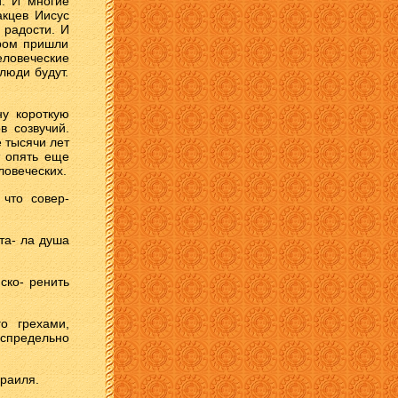
й. И многие
акцев Иисус
 радости. И
тром пришли
ловеческие
люди будут.
ну короткую
в созвучий.
е тысячи лет
т опять еще
ловеческих.
 что совер-
та- ла душа
ско- ренить
о грехами,
спредельно
зраиля.