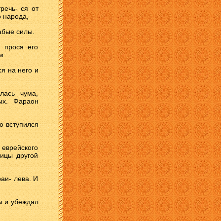
речь- ся от
о народа,
абые силы.
 прося его
м.
я на него и
лась чума,
ых. Фараон
ию вступился
 еврейского
лицы другой
аи- лева. И
ны и убеждал