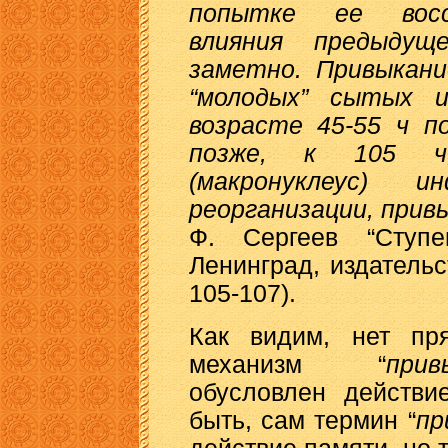
попытке ее восс
влияния предыду
заметно. Привыкан
“молодых” сытых и
возрасте 45-55 ч п
позже, к 105 ч
(макронуклеус) 
реорганизации, прив
Ф. Сергеев “Ступе
Ленинград, издательст
105-107).
Как видим, нет пря
механизм “
прив
обусловлен действи
быть, сам термин “
пр