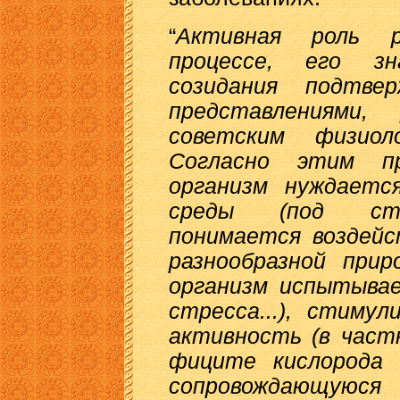
“
Активная роль р
процессе, его зн
созидания подтве
представлениями,
советским физио
Согласно этим пр
организм нуждаетс
среды (под стре
понимается воздейс
разнообразной прир
организм испытывае
стресса...), стиму
активность (в част
фиците кислорода 
сопровождающ