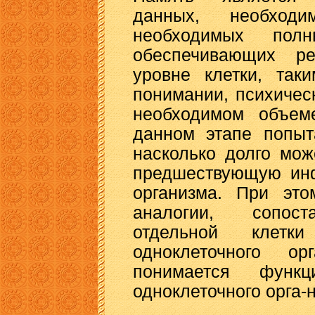
данных, необход
необходимых пол
обеспечивающих р
уровне клетки, так
понимании, психиче
необходимом объем
данном этапе попыт
насколько долго мож
предшествующую инф
организма. При эт
аналогии, сопост
отдельной клетк
одноклеточного ор
понимается функ
одноклеточного орга-