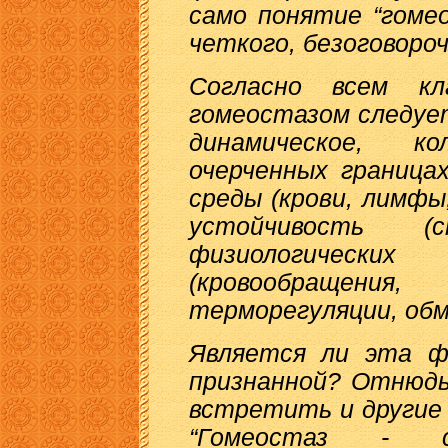
само понятие “гоме
четкого, безоговороч
Согласно всем кл
гомеостазом следуе
динамическое, к
очерченных граница
среды (крови, лимфы
устойчивость (с
физиологически
(кровообращения,
терморегуляции, обм
Является ли эта фо
признанной? Отнюдь
встретить и другие 
“Гомеостаз - со