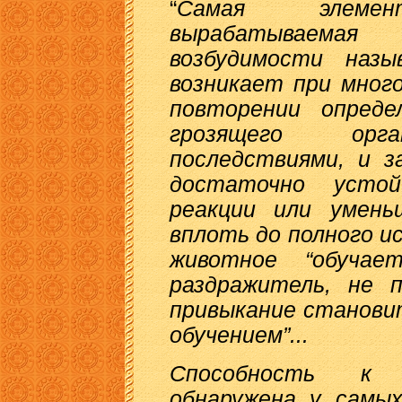
“
Самая элемент
вырабатываема
возбудимости назы
возникает при мног
повторении опреде
грозящего орга
последствиями, и з
достаточно устой
реакции или умень
вплоть до полного и
животное “обучае
раздражитель, не 
привыкание станови
обучением”...
Способность к 
обнаружена у самых