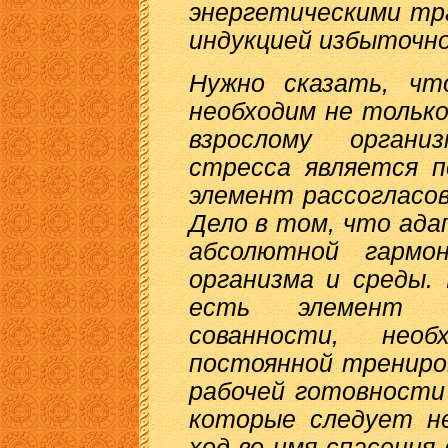
энергетическими тр
индукцией избыточног
Нужно сказать, чт
необходим не только
взрослому органи
стресса является 
элемент рассогласов
Дело в том, что ад
абсолютной гармо
организма и среды.
есть элемент пр
сованности, нео
постоянной трениро
рабочей готовности
которые следует не
ход во имя спасения 