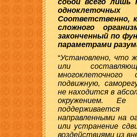
собой всего лишь
одноклеточ
Соответственно, 
сложного органи
законченный по фун
параметрами разум
“
Установлено, что ж
или составляю
многоклеточного 
подвижную, саморег
не находится в абсо
окружением. Ее 
поддерживается 
направленными на о
или устранение сдв
воздействиями из вн