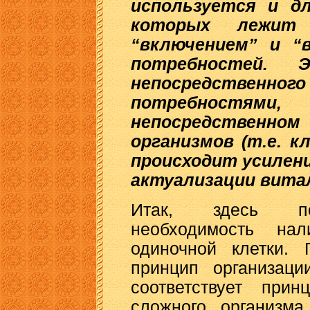
используется и дл
которых лежит 
“включением” и “
потребностей. 
непосредственног
потребностями,
непосредственно
организмов (т.е. к
происходит усилени
актуализации вита
Итак, здесь пок
необходимость на
одиночной клетки. 
принцип организац
соответствует прин
сложного организм