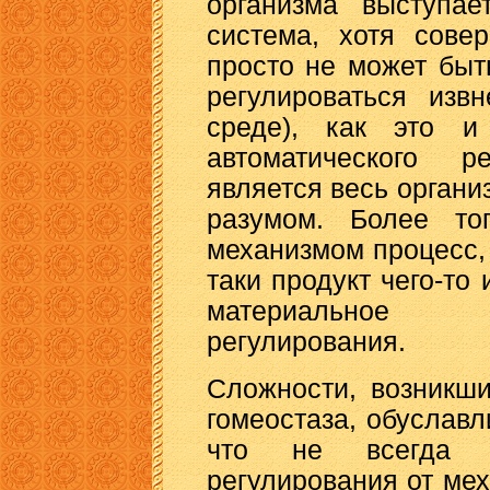
организма выступае
система, хотя сове
просто не может быт
регулироваться изв
среде), как это 
автоматического р
является весь органи
разумом. Более то
механизмом процесс, 
таки продукт чего-то 
материальное 
регулирования.
Сложности, возникш
гомеостаза, обуславл
что не всегда м
регулирования от мех