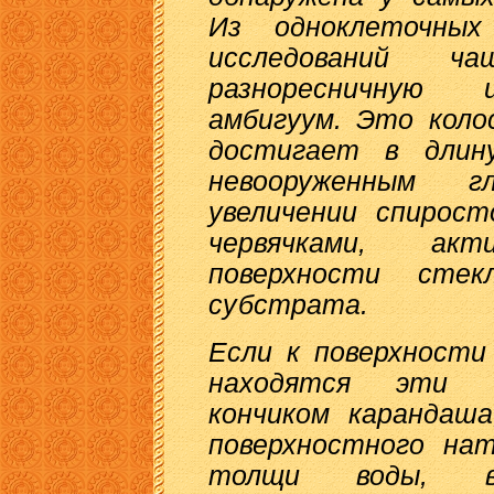
Из одноклеточны
исследований ч
разноресничную 
амбигуум. Это коло
достигает в дли
невооруженным г
увеличении спирос
червячками, ак
поверхности сте
субстрата.
Если к поверхности
находятся эти и
кончиком карандаша
поверхностного нат
толщи воды, в