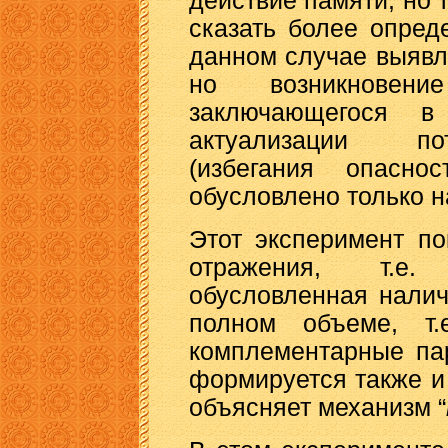
действие памяти, но 
сказать более опред
данном случае выявл
но возникновени
заключающегося в
актуализации по
(избегания опасн
обусловлено только 
Этот эксперимент по
отражения, т.е.
обусловленная нали
полном объеме, т.
комплементарные па
формируется также и
объясняет механизм “