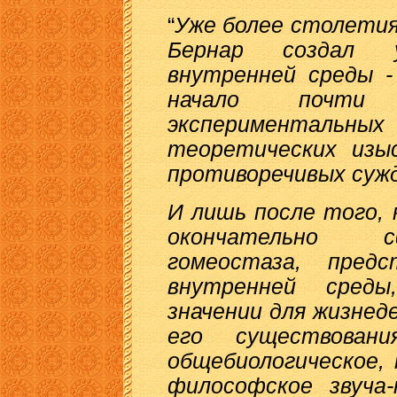
“
Уже более столетия 
Бернар создал 
внутренней среды -
начало почти 
экспериментал
теоретических изыс
противоречивых сужд
И лишь после того, 
окончательно с
гомеостаза, пред
внутренней сред
значении для жизнед
его существован
общебиологическое, 
философское звуча-