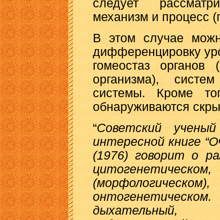
следует рассматр
механизм и процесс (
В этом случае можн
дифференцировку уро
гомеостаз органов 
организма), систе
системы. Кроме то
обнаруживаются скры
“
Советский ученый
интересной книге “О
(1976) говорит о р
цитогенетиче
(морфологическо
онтогенетическом
дыхательный,