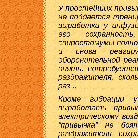
У простейших привык
не поддается тренир
выработки у инфузо
его сохранност
спиростомумы полно
и снова реаги
оборонительной реа
опять, потребуется
раздражителя, скол
раз...
Кроме вибрации у
выработать привы
электрическому воз
“привычка” не боя
раздражителя сохр