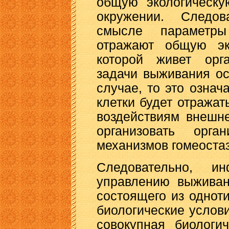
общую экологическу
окружении. Следов
смысле параметр
отражают общую эко
которой живет орг
задачи выживания ос
случае, то это означ
клетки будет отража
воздействиям внешн
организовать орга
механизмов гомеостаз
Следовательно, 
управлению выживан
состоящего из одноти
биологические услов
совокупная биологи