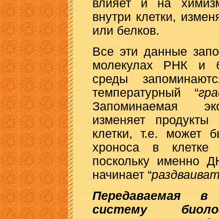
влияет и на химизм
внутри клетки, измен
или белков.
Все эти данные запо
молекулах РНК и б
среды запоминаю
температурный “
гр
Запоминаемая эк
изменяет продукты 
клетки, т.е. может 
хроноса в клетке
поскольку именно Д
начинает “
раздваиват
Передаваемая в
систему биоло