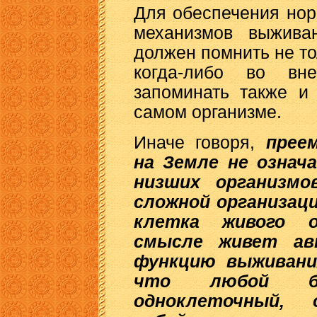
Для обеспечения но
механизмов выживан
должен помнить не то
когда-либо во в
запоминать также и
самом организме.
Иначе говоря,
прее
на Земле не означ
низших организмо
сложной организаци
клетка живого о
смысле живет ав
функцию выживани
что любой бо
одноклеточный, 