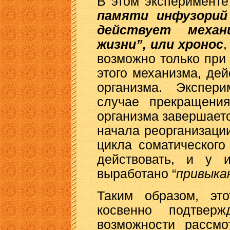
В этом эксперименте
памяти инфузорий
действует механ
жизни”, или хронос
,
возможно только при
этого механизма, де
организма. Экспери
случае прекращения
организма завершаетс
начала реорганизации
цикла соматического
действовать, и у 
выработано “
привыка
Таким образом, эт
косвенно подтвер
возможности рассмо