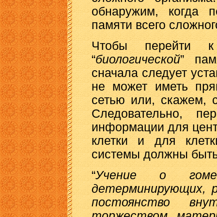
обнаружим, когда 
памяти всего сложног
Чтобы перейти к
“
биологической
” пам
сначала следует уста
не может иметь пря
сетью или, скажем, 
Следовательно, пе
информации для цент
клетки и для клетк
системы должны быть
“
Учение о гоме
детерминирующих, р
постоянство вну
торжеством матери