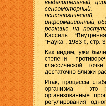
выделительный, цир
сенсомоторны
психологический
информационный, об
реакцию на посту
Кассиль “Внутренн
“Наука”, 1983 г., стр. 3
Как видим, уже был
степени противо
классической точке
достаточно близки ра
Итак, процессы ста
организма – это р
организованные про
регулирования одно