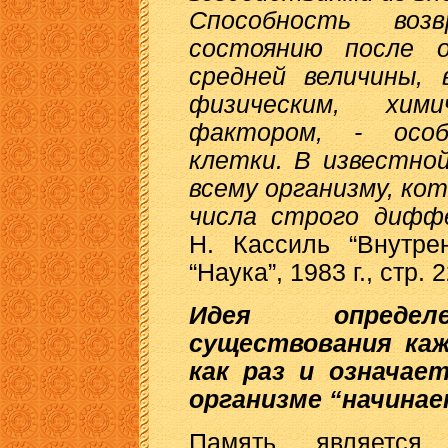
Способность воз
состоянию после 
средней величины,
физическим, хими
фактором, - осо
клетки. В известно
всему организму, ко
числа строго дифф
Н. Кассиль “Внутре
“Наука”, 1983 г., стр. 2
Идея определ
существования каж
как раз и означае
организме “начинае
Память является