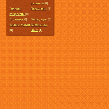
развития
[0]
Религия,
Психология
[7]
конфессии
[0]
Политика
[0]
Тесты, игры
[0]
Товары, услуги
Библиотека,
[0]
книги
[1]