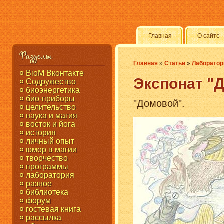
Главная
О сайте
Разделы
Главная
»
Статьи
»
Лаборатор
¤ BioM Вконтакте
Экспонат "
¤ Содружество
¤ биоэнергетика
¤ био-приборы
"Домовой".
¤ целительство
¤ наука и магия
¤ восток и йога
¤ история
¤ личный опыт
¤ юмор в магии
¤ творчество
¤ программы
¤ лаборатория
¤ разное
¤ библиотека
¤ форум
¤ гостевая книга
¤ рассылка