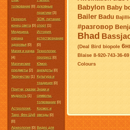
Сны,
Учения,
Babylon
Baby b
толкование
[0]
духовные
практики
[3]
Bailer
Badu
Bajill
Переход,
ЗОЖ, питание,
#разговор
Benj
конец света
[0]
спорт
[1]
Медицина,
История,
Bhad
Bassja
охрана
естествознание
6н
здоровья
[0]
[0]
(Deal
Bird
biopole
Магия и наука
Технологии,
Blaise
8-920-743-36-69
[4]
прогресс
[0]
Colours
Магические
Юмор,
предметы
[2]
анекдоты
[0]
Творчество
[1]
Культура и
традиция
[0]
Притчи, сказки,
Знаки и
мудрость
[1]
символы,
толкование
[0]
Астрология,
Космос и
Таро, Фен Шуй
звезды
[0]
[0]
Археология
[0]
Видео для