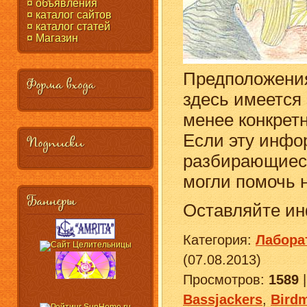
¤ объявления
¤ каталог сайтов
¤ каталог статей
¤ Магазин
Предположени
Форма входа
здесь имеется 
менее конкрет
Если эту инфо
Подписки
разбирающиеся
могли помочь 
Баннеры
Оставляйте ин
Категория
:
Лабора
(07.08.2013)
Просмотров
:
1589
Bassjackers
,
Bird