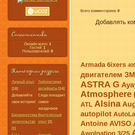
Всего комментариев
:
0
Добавлять ко
Статистика
Онлайн всего:
1
Гостей:
1
Пользователей:
0
Armada
6ixers
40
Категории раздела
двигателем ЗМ
ASTRA G
Личный опыт
Лаборатория,
Aya
[18]
артефакты
[14]
Atmosphere
Добавляйте
Сюда попадает
Alsina
свои истории!
самое
Aug
ATL
загадочное
autopilot
AutoLa
Биоэнергетика,
Внетелесный
Antoine
AVISO
целительство
опыт
[3]
[1]
Awolnation
3/25