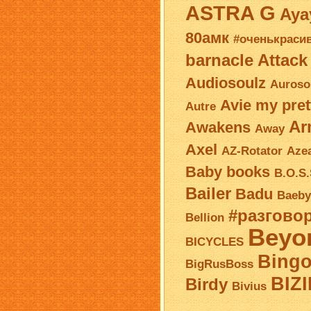
ASTRA G
Aya
80амк
#оченькраси
barnacle
Attack
Audiosoulz
Auroso
Avie my pret
Autre
Ar
Awakens
Away
Axel
AZ-Rotator
Azea
Baby books
B.O.S.
Bailer
Badu
Baeby
#разгово
Bellion
Beyo
BICYCLES
Bing
BigRusBoss
BIZ
Birdy
Bivius