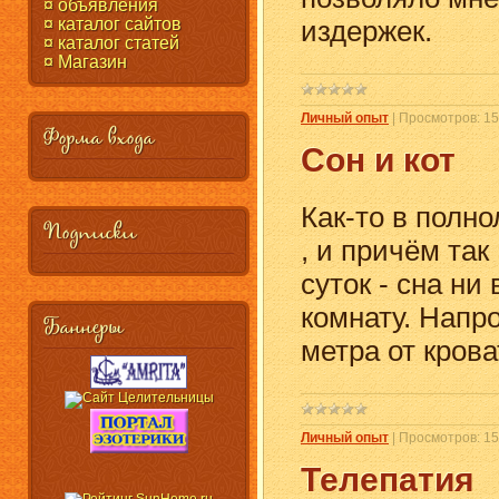
¤ объявления
¤ каталог сайтов
издержек.
¤ каталог статей
¤ Магазин
Личный опыт
|
Просмотров:
15
Форма входа
Сон и кот
Как-то в полно
Подписки
, и причём так
суток - сна ни
комнату. Напр
Баннеры
метра от крова
Личный опыт
|
Просмотров:
15
Телепатия