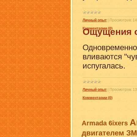
Личный опыт
|
Просмотров:
14
Комментарии (0)
Ощущения 
Одновременно,
вливаются "чу
испугалась.
Личный опыт
|
Просмотров:
13
Комментарии (0)
A
Armada
6ixers
двигателем ЗМ