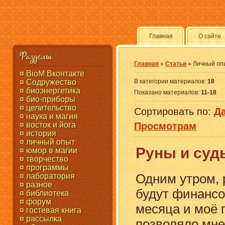
Главная
О сайте
Разделы
Главная
»
Статьи
» Личный оп
¤ BioM Вконтакте
¤ Содружество
В категории материалов
:
18
¤ биоэнергетика
Показано материалов
:
11-18
¤ био-приборы
¤ целительство
Сортировать по
:
Д
¤ наука и магия
¤ восток и йога
Просмотрам
¤ история
¤ личный опыт
Руны и суд
¤ юмор в магии
¤ творчество
¤ программы
Одним утром, р
¤ лаборатория
¤ разное
будут финансо
¤ библиотека
¤ форум
месяца и моё 
¤ гостевая книга
¤ рассылка
позволяло мне