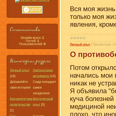
Вся моя жизнь
только моя жи
явления, кроме
Статистика
Онлайн всего:
1
Гостей:
1
Пользователей:
0
Личный опыт
|
Просмотров:
14
О противоб
Категории раздела
Потом открылс
Личный опыт
Лаборатория,
начались мои 
[18]
артефакты
[14]
никак не устр
Добавляйте
Сюда попадает
свои истории!
самое
Я объявила "бо
загадочное
куча болезней
Биоэнергетика,
Внетелесный
медициной неи
целительство
опыт
[3]
[1]
плохо, что ино