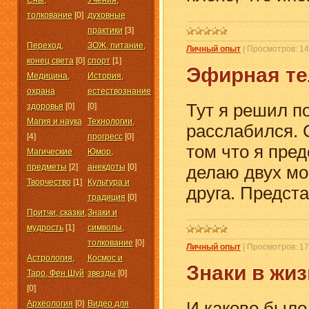
Сны,
Учения,
толкование
[0]
духовные
практики
[3]
Переход,
ЗОЖ, питание,
Личный опыт
|
Просмотров:
14
конец света
[0]
спорт
[1]
Эфирная те
Медицина,
История,
охрана
естествознание
Тут я решил по
здоровья
[0]
[0]
Магия и наука
Технологии,
расслабился. 
[4]
прогресс
[0]
том что я пред
Магические
Юмор,
предметы
[2]
анекдоты
[0]
делаю двух мо
Творчество
[1]
Культура и
друга. Предст
традиция
[0]
Притчи, сказки,
Знаки и
мудрость
[1]
символы,
толкование
[0]
Личный опыт
|
Просмотров:
17
Астрология,
Космос и
Знаки в жи
Таро, Фен Шуй
звезды
[0]
[0]
И каково было
Археология
[0]
Видео для