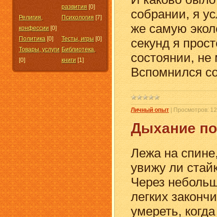
развития
[0]
собрании, я у
Религия,
Психология
[7]
же самую экол
конфессии
[0]
Политика
[0]
Тесты, игры
[0]
секунд я прос
Товары, услуги
Библиотека,
состоянии, не 
[0]
книги
[1]
Вспомнился со
Личный опыт
|
Просмотров:
12
Дыхание по
Лежа на спине,
увижу ли стай
Через небольш
легких закончи
умереть, когда