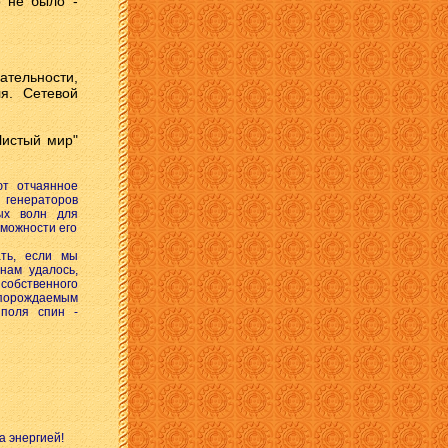
о не было -
ательности,
ля. Сетевой
"Чистый мир"
ют отчаянное
 генераторов
ных волн для
зможности его
ть, если мы
нам удалось,
обственного
 порождаемым
 поля спин -
а энергией!