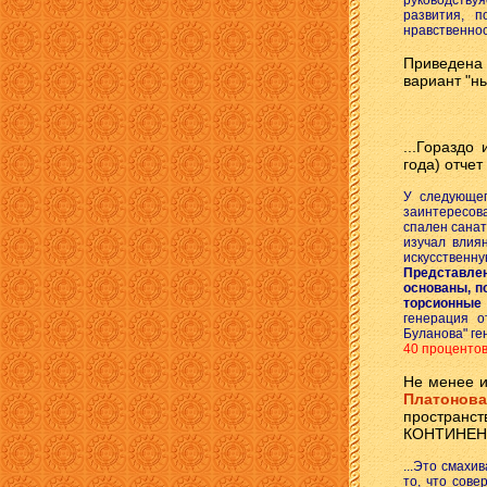
руководству
развития, п
нравственнос
Приведена
вариант "н
...Гораздо
года) отчет
У следующег
заинтересов
спален санат
изучал влия
искусственн
Представле
основаны, п
торсионные
генерация о
Буланова" ге
40 процентов
Не менее 
Платонова
простран
КОНТИНЕН
...Это смахи
то, что сове