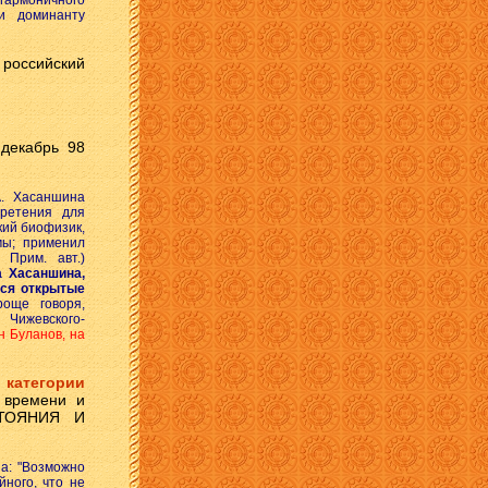
гармоничного
 и доминанту
российский
декабрь 98
А. Хасаншина
бретения для
кий биофизик,
мы; применил
 Прим. авт.)
 Хасаншина,
тся открытые
ще говоря,
 Чижевского-
н Буланов, на
 категории
 времени и
СТОЯНИЯ И
за: "Возможно
йного, что не