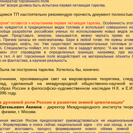
генератор торсионного поля.
ия" вскоре должна быть испытана первая летающая тарелка.
имся ТП настоятельно рекомендую прочесть документ полностью
ргия" готовится к испытаниям первая летающая тарелка
. Особенность это
 не нуждается в традиционных видах топлива и использует совершенно н
ообще разработки российских ученых по использованию новых видов з
щие. Представьте, энергию, оказывается, можно черпать прямо из 
а. Причем запасы ее неисчерпаемы. Бери в любой точке. Не нужны атом
ропередач, нефть, газ. Уже существуют экспериментальные тепловые ус
. Специалисты поймут, что это такое. Но и зададут вопрос: "А как же зак
Закон этот справедлив в определенных границах, например, при вза
х тел. А вот торсионные поля воздействуют на материальные объекты 
то не фантастика, а научная реальность.
была ли построена тарелка. Хотелось бы, конечно.
очникам, проливающим свет на мировозрение теоретика, след
лад, сделанный на международной общественно-научной к
образ России в философско-художественном наследии Н.К. и Е.И. 
996 году.
е духовной роли России в развитии земной цивилизации
"
Евгеньевич Акимов
- директор Международного института теор
физики, г. Москва
нная миссия России предполагает руководствоваться не национальны
. Формулировка и поиск сейчас национальной идеи - это шаг назад, а не
дстоит возглавить процесс формирования нового облика земной ц