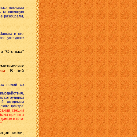
лько плечами
ь мгновенную
ее разобрали,
Шипова и его
рее, уже даже
и "Огонька"
ематических
фы
. В ней
ных полей со
аимодействия,
ак сотрудники
кой академии
еского центра
рании секции
 была принята
одимых в нем.
"
.
зцов меди,