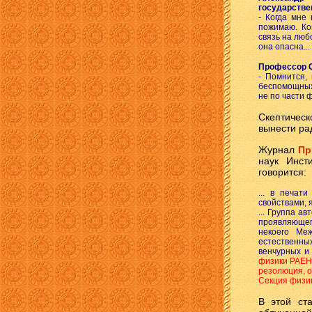
государстве
- Когда мне
пожимаю. Ко
связь на люб
она опасна...
Профессор 
- Помнится,
беспомощных 
не по части ф
Скептическ
вынести ра
Журнал
Пр
наук Инст
говорится:
... в печат
свойствами, 
... Группа а
проявляющего
некоего Меж
естественных
венчурных и
физики РАЕН 
резолюция, о
Секция физик
В этой ст