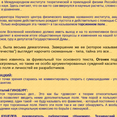
и в Международном институте теоретической и прикладной физики Российс
 наук. Здесь считают, что он как-то сам ввернулся в научные расчеты, словн
в уравнении...
иректора Научного центра физического вакуума названного института, ак
ова, материю действительно рождает пустота и действительно с помощью С
 Только информация эта <живет> в так называемом
торсионном поле
...
поле Вселенной неизбежно должно иметь выход и на то коллективное бесс
еделяет в конечном итоге общественные процессы и изменения на нашей пл
оков, гуру и депутатов Государственной Думы...
ы, была весьма демагогична. Завершение же ее (которое называе
ечества") выглядит нарочито скомканным - типа, тайна это все...
овно извинясь за фривольный тон основного текста,
Огонек
под
азгромных, но также не особо аргументированных суждений касате
о поля и личностей ее разработчиков.
ГАЦКИЙ:
е точки зрения стараюсь не комментировать: спорить с сумасшедшими - ут
анятие.
италий ГИНЗБУРГ:
тся торсионных дел... Это как бы <довесок> к теории относительно
но позволяет вводить некие дополнительные поля. Чем порой и пользуют
 например, один такой - не буду называть его фамилию, - который постоянно 
т про торсионные поля. Никто эти поля так и не смог обнаружить. А воо
адемии наук специальную комиссию по борьбе с лженаукой...
 КУШЕЛЕВ, руководитель лаборатории <Наномир>, Технический 