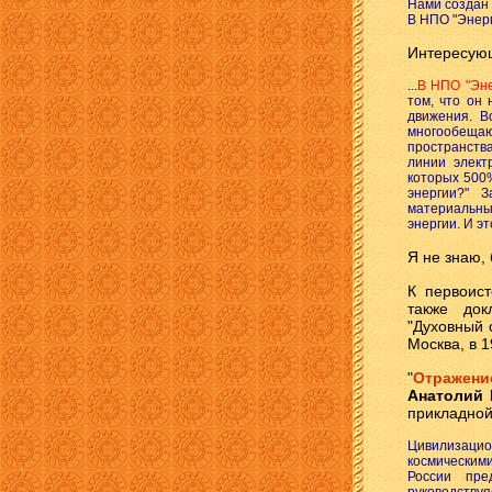
Нами создан 
В НПО "Энерг
Интересующ
...
В НПО "Эне
том, что он
движения. В
многообещаю
пространств
линии элект
которых 500%
энергии?" 
материальны
энергии. И э
Я не знаю, 
К первоист
также док
"Духовный 
Москва, в 1
"
Отражени
Анатолий 
прикладной 
Цивилизацио
космическими
России пре