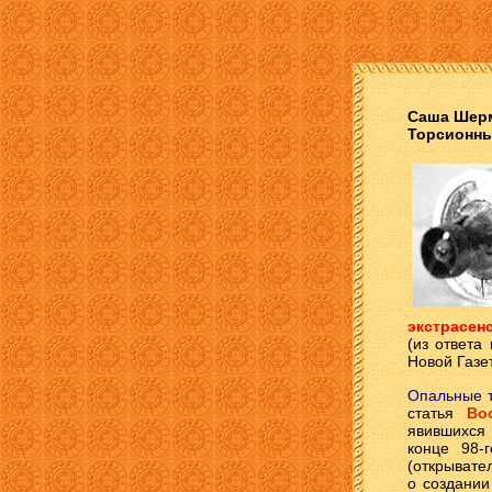
Саша Шер
Торсионны
экстрасенс
(из ответа
Новой Газе
Опальные 
статья
Во
явившихся 
конце 98-
(открывате
о создании