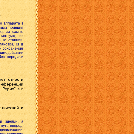
.
го аппарата в
овый принцип
нергии самые
ниоткуда, из
ные станции,
тановки, КПД
он сохранения
имодействии
без передачи
ует отнести
онференции
Рерих" в г.
етической и
ми идеями, а
 путь вперед.
ивилизации,