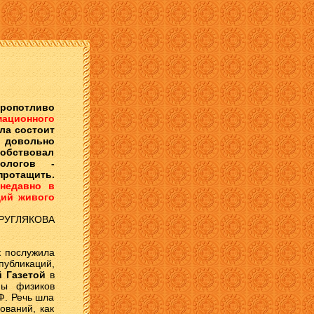
кропотливо
мационного
ела состоит
 довольно
обствовал
иологов -
протащить.
недавно в
щий живого
 КРУГЛЯКОВА
к послужила
убликаций,
 Газетой
в
пы физиков
Ф. Речь шла
ований, как