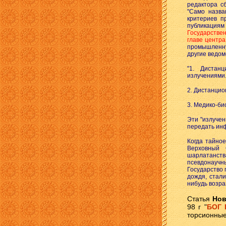
редактора с
"Само назва
критериев п
публикациям
Государствен
главе центра
промышленну
другие ведом
"1. Дистан
излучениями
2. Дистанцио
3. Медико-би
Эти "излуче
передать инф
Когда тайно
Верховный 
шарлатанств
псевдонаучны
Государство 
дождя, стали
нибудь возра
Статья
Нов
98 г "
БОГ 
торсионные