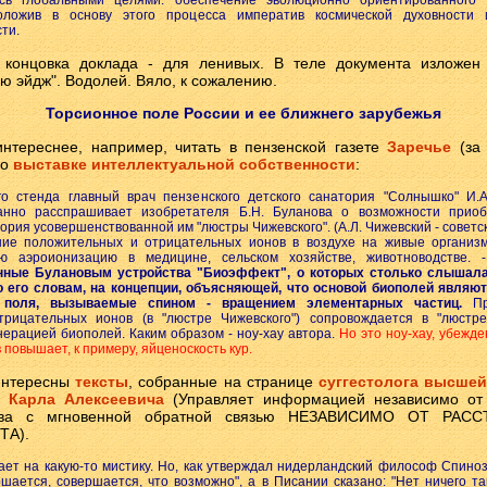
ясь глобальными целями: обеспечение эволюционно ориентированного 
оложив в основу этого процесса императив космической духовности
ти.
 концовка доклада - для ленивых. В теле документа изложен 
ью эйдж". Водолей. Вяло, к сожалению.
Торсионное поле России и ее ближнего зарубежья
 интереснее, например, читать в пензенской газете
Заречье
(за 
 о
выставке интеллектуальной собственности
:
о стенда главный врач пензенского детского санатория "Солнышко" И.
анно расспрашивает изобретателя Б.Н. Буланова о возможности прио
ория усовершенствованной им "люстры Чижевского". (А.Л. Чижевский - советс
ние положительных и отрицательных ионов в воздухе на живые организ
ую аэроионизацию в медицине, сельском хозяйстве, животноводстве. -
нные Булановым устройства "Биоэффект", о которых столько слышала
о его словам, на концепции, объясняющей, что основой биополей являю
 поля, вызываемые спином - вращением элементарных частиц.
Про
трицательных ионов (в "люстре Чижевского") сопровождается в "люстре
нерацией биополей. Каким образом - ноу-хау автора.
Но это ноу-хау, убежде
 повышает, к примеру, яйценоскость кур.
интересны
тексты
, собранные на странице
суггестолога высшей
 Карла Алексеевича
(Управляет информацией независимо от
ства с мгновенной обратной связью НЕЗАВИСИМО ОТ РАС
ТА).
вает на какую-то мистику. Но, как утверждал нидерландский философ Спино
ршается, совершается, что возможно", а в Писании сказано: "Нет ничего та