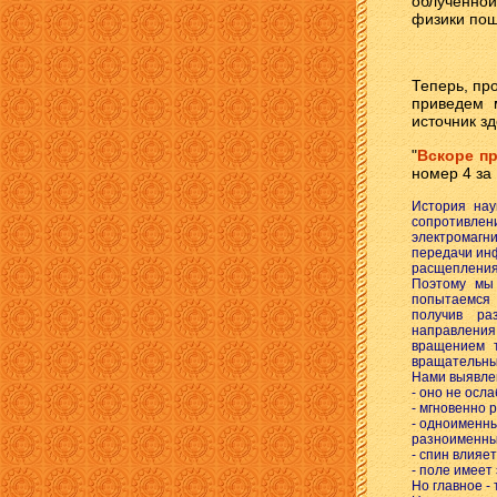
облученной
физики пош
Теперь, пр
приведем м
источник з
"
Вскоре п
номер 4 за 
История нау
сопротивлен
электромагн
передачи инф
расщепления
Поэтому мы
попытаемся 
получив ра
направления
вращением т
вращательны
Нами выявлен
- оно не осл
- мгновенно 
- одноименны
разноименные
- спин влияет
- поле имеет
Но главное -