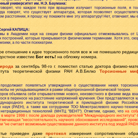
нный университет им. Н.Э. Баумана:
 говорят, что каждое тело при вращении излучает торсионные поля, я то
гда говорят, что существует аппаратура, которая позволяет осуществлят
ом расстоянии, я прошу: ну покажите мне эту аппаратуру! Нет, отвечают, мы 
Сергей КАПИЦА:
 мы в Академии наук на секции физики официально отмежевывались от 
построений, которые прикрываются физическими терминами. Хотя это, ско
изики, а по части психиатрии.
ое отношение к идее торсионного поля все ж не помешало редакци
достное известие
Бог есть!
на обложку номера.
ирода
за сентябрь 98-го г. поместил статью доктора физико-мат
итута теоретической физики РАН А.В.Бялко
Торсионные ми
и продолжают появляться утверждения о существовании неких торсион
якобы не укладывающимися в рамки общепризнанной физической теории.
второв объявила себя открывателями нового, неизвестного в физике вида вз
ся в переносе на расстояние напряжений кручения. Они представляются к
дународного института теоретической и прикладной физики Российс
 наук (РАЕН), а также как сотрудники ТОО Межотраслевого научно-технич
 нетрадиционных технологий (МНТЦ "ВЕНТ"). Отметим, однако, что
на соб
в марте 1998 г. после доклада руководителей "Международного института"
тмечающая "несостоятельность научного обоснования исследований", пров
и "не считает возможным существование данного института под эгидой РАЕН
атье приведен даже
протокол
измерения сопротивления обра