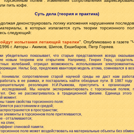
 "торсионным полем". Изменения сопротивления зафиксирован
ли пить кофе.
Суть дела (теория и практика)
одолжая деконструировать логику изложения нарушением последов
атериалы, в которых излагается суть теории торсионного по
десь следующий:
ройдут испытания летающей тарелки
". Опубликовано в газете 
1996 г. Авторы - Акимов, Шипов, Екшибаров, Петр Горяев.
ки убедительно показывает, что старые представления всегда оказыва
ие новым теориям или открытиям. Например, Генрих Герц, создатель
итных колебаний, отрицал возможность использования электромагнит
ормации. Нильс Бор, предложив квантовую модель атома, сомневался в во
.
 понимали: сопротивление старой научной среды не даст нам работа
работать в ее рамках, и постарались найти обходные пути. В 1987 году 
зрешительную резолюцию Н.И.Рыжкова, приступить к организации с
 исследований. Мы начали экспериментировать с торсионным полем,
ел. Оно не рассматривалось в традиционной физике. Единица этого
й момент.
ы такие свойства торсионного поля:
абляется расстоянием и средой;
распространяется в пространстве;
е элементы в торсионном поле притягиваются,
 - отталкиваются;
 на спин;
 эффект спиновой памяти.
 торсионное поле может воздействовать на материальные объекты без обмен