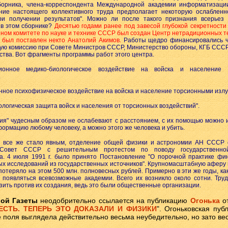
борника, члена-корреспондента Международной академии информатизации
ние настоящего коллективного труда предполагает некоторую ослабленн
ри получении результатов". Можно ли после такого признания всерьез 
 в этом сборнике?
Десятью годами ранее под завесой глубокой секретности
ном комитете по науке и технике СССР был создан Центр нетрадиционных т
 был поставлен некто Анатолий Акимов.
Работы щедро финансировались ч
ю комиссию при Совете Министров СССР, Министерство обороны, КГБ СССР
ства. Вот фрагменты программы работ этого центра.
ционное медико-биологическое воздействие на войска и население 
.
нное психофизическое воздействие на войска и население торсионными изл
ологическая защита войск и населения от торсионных воздействий".
ния" чудесным образом не ослабевают с расстоянием, с их помощью можно 
ормацию любому человеку, а можно этого же человека и убить.
е все же стало явным, отделение общей физики и астрономии АН СССР 
Совет СССР с решительным протестом по поводу государственно
а. 4 июля 1991 г. было принято Постановление "О порочной практике фи
х исследований из государственных источников". Крупномасштабную аферу
потеряло на этом 500 млн. полновесных рублей. Примерно в эти же годы, ка
 появляться всевозможные академии. Всего их возникло около сотни. Тру
зить против их создания, ведь это были общественные организации.
ой Газеты
неодобрительно ссылается на публикацию
Огонька
от
ЕСТЬ. ТЕПЕРЬ ЭТО ДОКАЗАЛИ И ФИЗИКИ
". Огоньковская пуб
 поля выглядела действительно весьма неубедительно, но зато ве