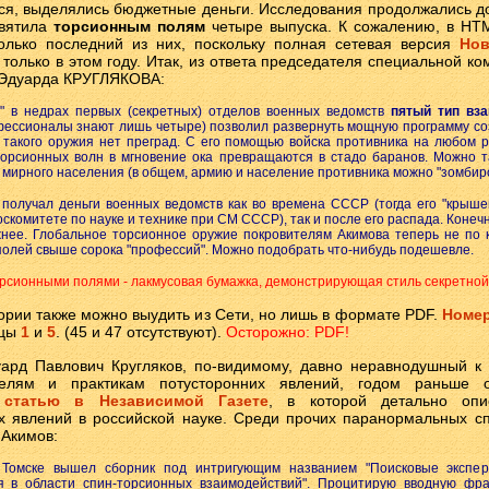
ся, выделялись бюджетные деньги. Исследования продолжались д
вятила
торсионным полям
четыре выпуска. К сожалению, в HT
олько последний из них, поскольку полная сетевая версия
Нов
 только в этом году. Итак, из ответа председателя специальной ко
 Эдуарда КРУГЛЯКОВА:
ый" в недрах первых (секретных) отделов военных ведомств
пятый тип вз
фессионалы знают лишь четыре) позволил развернуть мощную программу соз
 такого оружия нет преград. С его помощью войска противника на любом 
торсионных волн в мгновение ока превращаются в стадо баранов. Можно т
 мирного населения (в общем, армию и население противника можно "зомбиро
ов получал деньги военных ведомств как во времена СССР (тогда его "кры
оскомитете по науке и технике при СМ СССР), так и после его распада. Конечн
жнее. Глобальное торсионное оружие покровителям Акимова теперь не по к
олей свыше сорока "профессий". Можно подобрать что-нибудь подешевле.
рсионными полями - лакмусовая бумажка, демонстрирующая стиль секретной 
ории также можно выудить из Сети, но лишь в формате PDF.
Номер
ицы
1
и
5
. (45 и 47 отсутствуют).
Осторожно: PDF!
ард Павлович Кругляков, по-видимому, давно неравнодушный к
телям и практикам потусторонних явлений, годом раньше о
статью в Независимой Газете
, в которой детально опи
 явлений в российской науке. Среди прочих паранормальных с
 Акимов:
 Томске вышел сборник под интригующим названием "Поисковые экспе
я в области спин-торсионных взаимодействий". Процитирую вводную фра