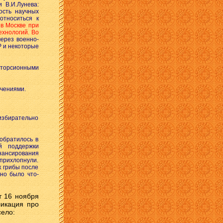
 В.И.Лунева:
ость научных
относиться к
 в Москве при
ехнологий. Во
ерез военно-
 и некоторые
торсионными
учениями.
избирательно
обратилось в
й поддержки
нансирования
 прихлопнули.
к грибы после
дно было что-
 16 ноября
ликация про
село: