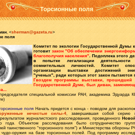
Торсионные поля
ман
,
<
sherman@gazeta.ru
>
е поля
Комитет по экологии Государственной Думы 
готовит
закон "Об обеспечении энергоинфор
благополучия населения"
. Подоплека этого д
в попытке легализации деятельности
сомнительных личностей. Комитет спос
организации выставки достижений эн
"ученых", ради которых этот закон пытаются 
Гвоздем программы выставки, прошедшей 
Государственной Думе, был диван, заменяю
а...
 председателя специальной комиссии РАН, академика Эдуарда
те)
торсионные поля
Начать придется с конца - поводом для раскопо
оруженные нечистые силы-4
, завершившая собой серию п
результатом журналистского расследования, проведенного
Новой
го года. Объектом расследования было сотрудничество груп
лей таинственного "торсионного поля") и Министерства обороны Р
 чудо-оружия на базе торсионных полей. Под программу исслед