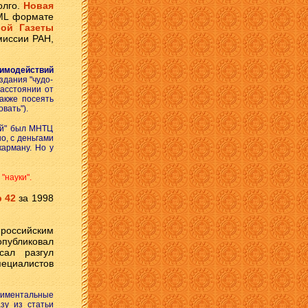
олго.
Новая
ML формате
ой Газеты
миссии РАН,
аимодействий
дания "чудо-
расстоянии от
акже посеять
вать").
шей" был МНТЦ
о, с деньгами
арману. Но у
"науки".
 42
за 1998
 российским
публиковал
сал разгул
пециалистов
риментальные
зу из статьи