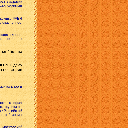
кой Академии
о необходимый
адемика РАЕН
лова. Точнее,
ознательное,
анете. Через
тся "Бог на
шил к делу
льно теории
омительное и
сти, которая
ся жулики от
в <Российской
бще сейчас мы
московский