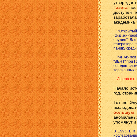
утверждает
Газета
пос
доступен т
заработала
академика
... "Открыт
(физики-про
оружия". Для
генератора 
панику среди
... г-н Аким
"ВЕНТ" при Г
сегодня сло
торсионных п
...
Афера с то
Начало ист
год, стран
Тот же Эду
исследова
большую 
аномальных
упомянут и
В 1995 г. в
исследовани