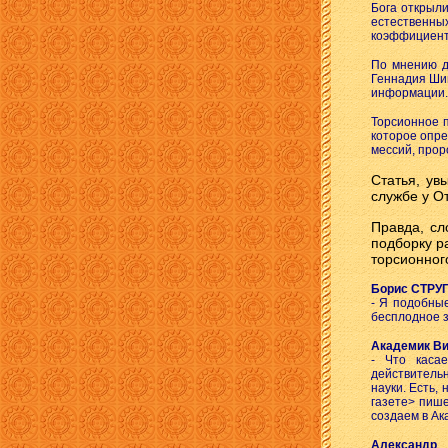
Бога открыл
естественных
коэффициент 
По мнению д
Геннадия Шип
информации.
Торсионное 
которое опр
мессий, прор
Статья, ув
службе у От
Правда, сл
подборку р
торсионног
Борис СТРУ
- Я подобны
бесплодное з
Академик В
- Что касае
действитель
науки. Есть,
газете> пише
создаем в Ак
Александр