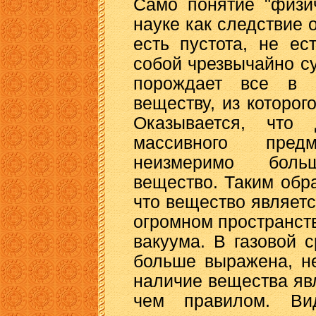
Само понятие "физи
науке как следствие о
есть пустота, не ес
собой чрезвычайно су
порождает все в 
веществу, из которо
Оказывается, что
массивного пред
неизмеримо боль
вещество. Таким обр
что вещество являет
огромном пространст
вакуума. В газовой 
больше выражена, не
наличие вещества яв
чем правилом. Ви