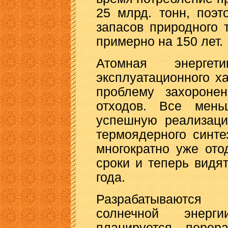
25 млрд. тонн, поэт
запасов природного 
примерно на 150 лет.
Атомная энергет
эксплуатационного х
проблему захороне
отходов. Все мен
успешную реализаци
термоядерного синт
многократно уже ото
сроки и теперь видя
года.
Разрабатываются
солнечной энерг
планируется перера