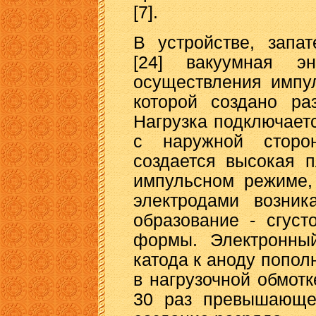
[7].
В устройстве, запа
[24] вакуумная эн
осуществления импул
которой создано ра
Нагрузка подключает
с наружной сторо
создается высокая п
импульсном режиме,
электродами возник
образование - сгуст
формы. Электронный
катода к аноду попол
в нагрузочной обмотк
30 раз превышающей