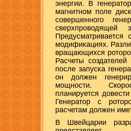
энергии. В генерат
магнитном поле диск
совершенного гене
сверхпроводящей э
Предусматривается 
модификациях. Разли
вращающихся роторов
Расчеты создателей 
после запуска генера
он должен генери
мощности. Скор
планируется довести
Генератор с рото
расчетам должен имет
В Швейцарии разра
представляет