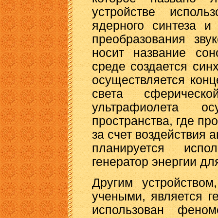
устройстве исполь
ядерного синтеза и
преобразования зву
носит название сон
среде создается син
осуществляется конц
света сферическо
ультрафиолета о
пространства, где п
за счет воздействия а
планируется испо
генератор энергии дл
Другим устройством
учеными, является ге
использован феном