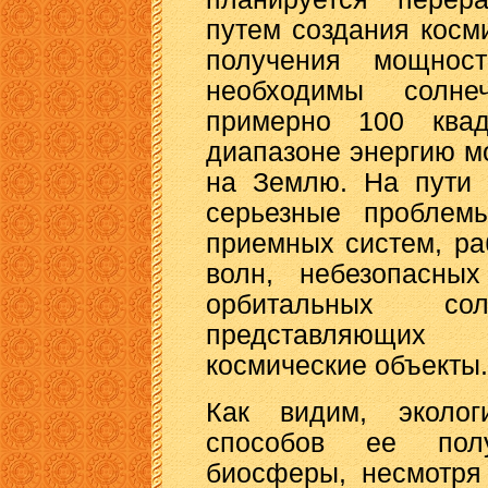
путем создания косм
получения мощно
необходимы солн
примерно 100 квад
диапазоне энергию м
на Землю. На пути 
серьезные проблем
приемных систем, р
волн, небезопасны
орбитальных сол
представляющих 
космические объекты.
Как видим, эколог
способов ее пол
биосферы, несмотря