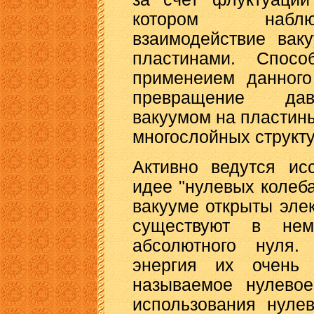
котором наблю
взаимодействие вак
пластинами. Спос
применеием данного
превращение дав
вакуумом на пластин
многослойных структу
Активно ведутся ис
идее "нулевых колеб
вакууме открыты эле
существуют в не
абсолютного нуля.
энергия их очень
называемое нулевое
использования нуле