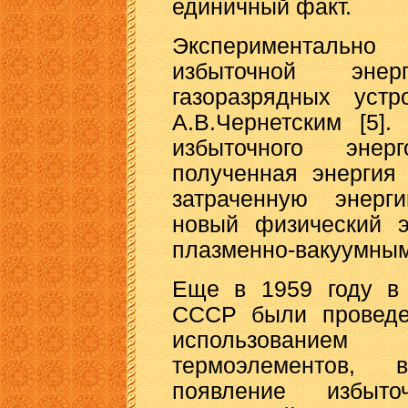
единичный факт.
Экспериментально
избыточной эне
газоразрядных устр
А.В.Чернетским [5]
избыточного энер
полученная энергия
затраченную энерг
новый физический э
плазменно-вакуумны
Еще в 1959 году в 
СССР были проведе
использование
термоэлементов,
появление избыт