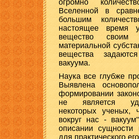
огромно количес
Вселенной в сравн
большим количес
настоящее время у
вещество своим 
материальной субста
вещества задаются
вакуума.
Наука все глубже пр
Выявлена основопо
формировании закон
не является уди
некоторых ученых, 
вокруг нас - вакуум
описании сущности 
для практического ег