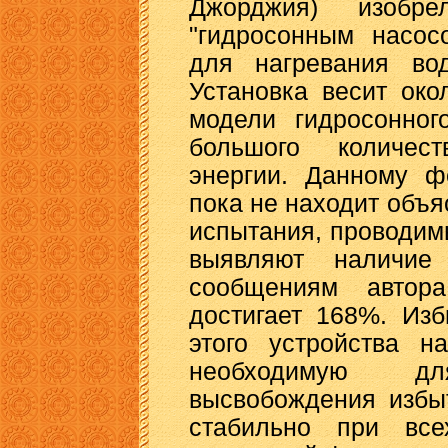
Джорджия) изобре
"гидросонным насос
для нагревания во
Установка весит око
модели гидросонног
большого количес
энергии. Данному ф
пока не находит объя
испытания, проводимы
выявляют наличие
сообщениям автора
достигает 168%. Из
этого устройства н
необходимую д
высвобождения избы
стабильно при вс