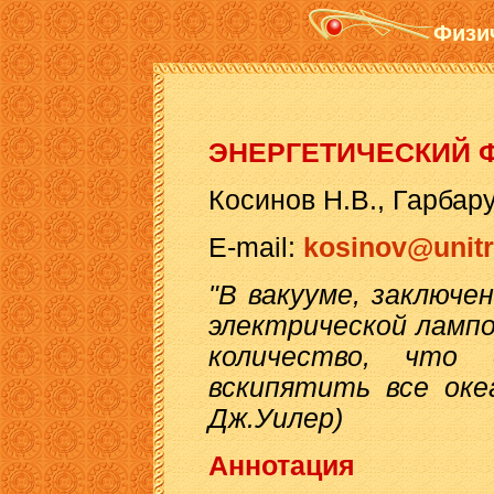
Физи
ЭНЕРГЕТИЧЕСКИЙ 
Косинов Н.В., Гарбару
E-mail:
kosinov@unit
"В вакууме, заключе
электрической лампо
количество, что
вскипятить все оке
Дж.Уилер)
Аннотация