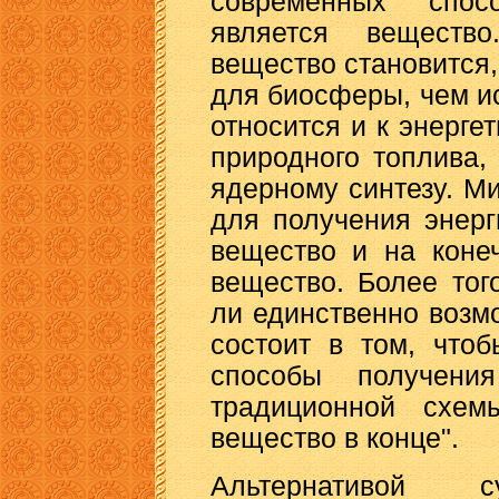
современных спос
является веществ
вещество становится,
для биосферы, чем и
относится и к энерге
природного топлива, 
ядерному синтезу. М
для получения энерг
вещество и на коне
вещество. Более того
ли единственно возм
состоит в том, что
способы получени
традиционной схем
вещество в конце".
Альтернативой с