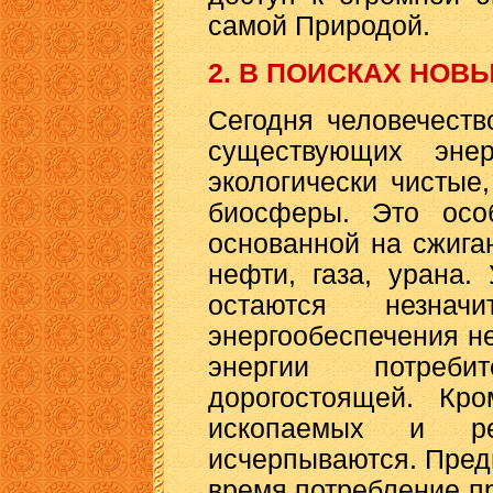
самой Природой.
2. В ПОИСКАХ НОВ
Сегодня человечеств
существующих энер
экологически чистые
биосферы. Это особ
основанной на сжига
нефти, газа, урана.
остаются незнач
энергообеспечения н
энергии потреби
дорогостоящей. Кро
ископаемых и ре
исчерпываются. Пред
время потребление п