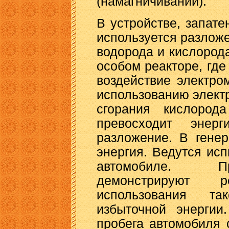
(намагничивании).
В устройстве, запат
используется разлож
водорода и кислорода
особом реакторе, где
воздействие электро
использованию электр
сгорания кислород
превосходит энер
разложение. В гене
энергия. Ведутся исп
автомобиле. П
демонстрируют ре
использования та
избыточной энергии
пробега автомобиля 