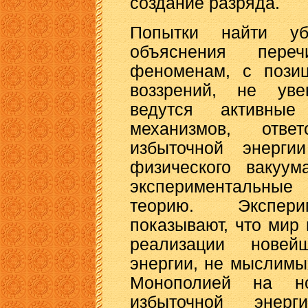
создание разряда.
Попытки найти убе
объяснения переч
феноменам, с пози
воззрений, не уве
ведутся активны
механизмов, отве
избыточной энерги
физического вакуум
экспериментальны
теорию. Экспери
показывают, что мир 
реализации новей
энергии, не мыслимы
Монополией на н
избыточной энерг