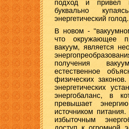
подход и привел к
буквально купаяс
энергетический голод.
В новом - "вакуумно
что окружающее пр
вакуум, является н
энергопреобразован
получения вакуу
естественное объяс
физических законов.
энергетических уст
энергобаланс, в ко
превышает энергию
источником питания.
избыточным энерго
доступ к огромной э