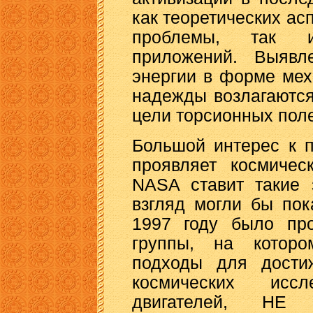
как теоретических ас
проблемы, так и
приложений. Выявл
энергии в форме мех
надежды возлагаются
цели торсионных полей
Большой интерес к 
проявляет космичес
NASA ставит такие 
взгляд могли бы пок
1997 году было про
группы, на которо
подходы для дости
космических исс
двигателей, Н