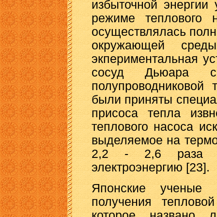
избыточной энергии 
режиме теплового н
осуществлялась полн
окружающей сред
экпериментальная ус
сосуд Дьюара 
полупроводниковой 
были приняты специ
присоса тепла извн
теплового насоса ис
выделяемое на термо
2,2 - 2,6 раза 
электроэнергию [23].
Японские ученые 
получения тепловой
которое названо 