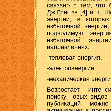
связано с тем, что
Дж.Григгза [4] и К. 
энергии, в которых
избыточной энергии
подводимую энерг
избыточной энерг
направлениях:
-тепловая энергия,
-электроэнергия,
-механическая энерги
Возростает интенс
поиску новых видов 
публикаций можн
активизации в после