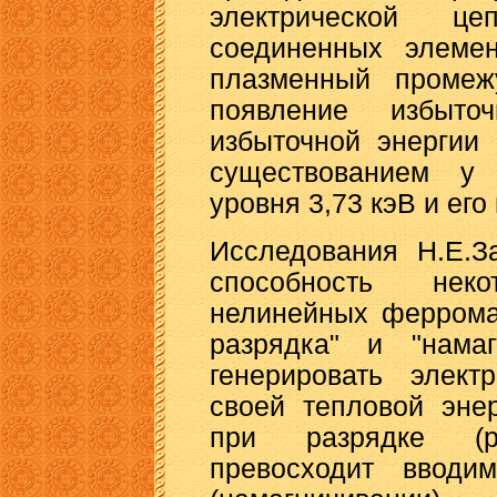
электрической ц
соединенных элеме
плазменный промеж
появление избыто
избыточной энергии
существованием у э
уровня 3,73 кэВ и его
Исследования Н.Е.З
способность нек
нелинейных ферромаг
разрядка" и "намаг
генерировать элект
своей тепловой эне
при разрядке (ра
превосходит вводи