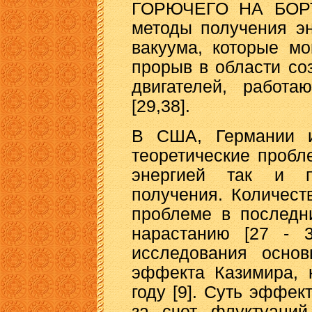
ГОРЮЧЕГО НА БОРТУ
методы получения эн
вакуума, которые м
прорыв в области со
двигателей, работ
[29,38].
В США, Германии и
теоретические пробл
энергией так и п
получения. Количест
проблеме в последн
нарастанию [27 - 3
исследования основ
эффекта Казимира, 
году [9]. Суть эффек
за счет флуктуаций