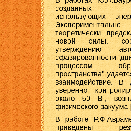
В работах Ю.А.Баур
созданных движ
использующих энер
Экспериментально
теоретически предс
новой силы, соо
утверждению а
сфазированности дв
процессом обра
пространства" удаетс
взаимодействие. В 
уверенно контроли
около 50 Вт, возн
физического вакуума [
В работе Р.Ф.Аврам
приведены резу