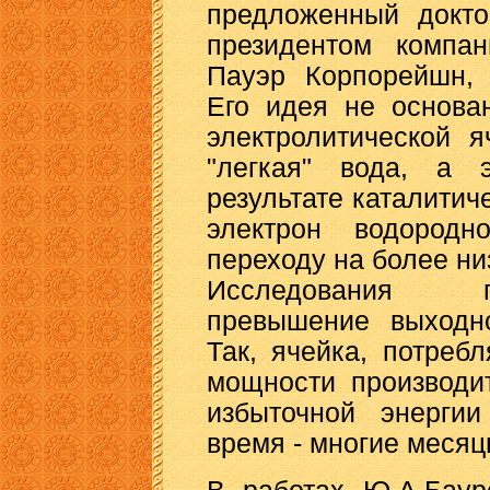
предложенный докт
президентом компа
Пауэр Корпорейшн, 
Его идея не основа
электролитической 
"легкая" вода, а 
результате каталитич
электрон водородн
переходу на более ни
Исследования п
превышение выходн
Так, ячейка, потреб
мощности производи
избыточной энергии
время - многие месяцы