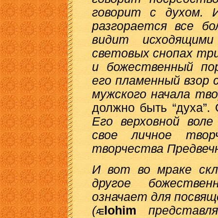
говорит с духом. 
разгорается все бо
видит исходящим
световых снопах три
и божественный пор
его пламенный взор 
мужского начала тво
должно быть “духа”. 
Его верховной вол
свое личное твор
творчества Предвечн
И вот во мраке скл
другое божеств
означает для посвяще
(
lohim
представл