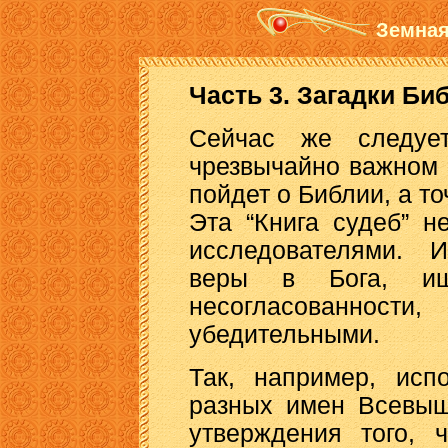
Земная
Часть 3. Загадки Би
Сейчас же следуе
чрезвычайно важном 
пойдет о Библии, а т
Эта “Книга судеб” н
исследователями. И
веры в Бога, ищ
несогласованности
убедительными.
Так, например, исп
разных имен Всевыш
утверждения того, 