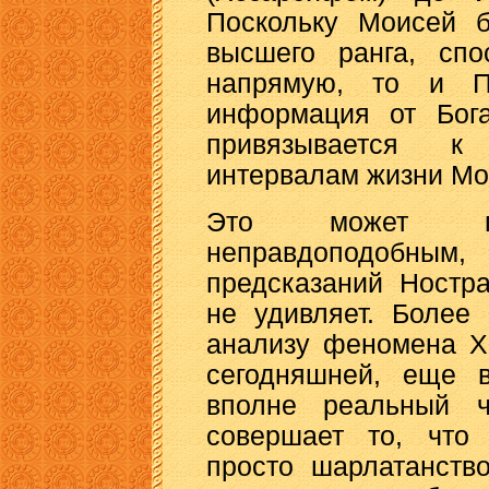
Поскольку Моисей б
высшего ранга, сп
напрямую, то и П
информация от Бог
привязывается к
интервалам жизни Мо
Это может пок
неправдоподобны
предсказаний Ностр
не удивляет. Более
анализу феномена Х
сегодняшней, еще в
вполне реальный ч
совершает то, что
просто шарлатанств