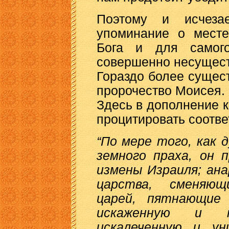
Поэтому и исчеза
упоминание о месте
Бога и для самог
совершенно несущес
Гораздо более сущес
пророчество Моисея.
Здесь в дополнение 
процитировать соотв
“По мере того, как 
земного праха, он 
измены Израиля; ан
царства, сменяющ
царей, пятнающие 
искаженную и н
искалеченную и ун