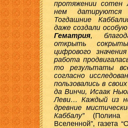
протяжении сотен 
нем датируются 
Тогдашние Каббал
даже создали особу
Гематрия
, благо
открыть сокрыты
цифрового значения
работа продвигалась
то результаты вс
согласно исследова
пользовались в свои
да Винчи, Исаак Нь
Леви… Каждый из ни
древние мистическ
Каббалу”
(Полина 
Вселенной”, газета “О