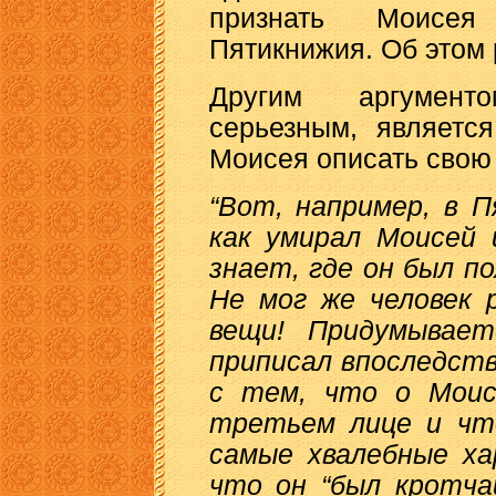
признать Моисея
Пятикнижия. Об этом 
Другим аргумент
серьезным, являетс
Моисея описать свою 
“Вот, например, в 
как умирал Моисей 
знает, где он был по
Не мог же человек 
вещи! Придумывает
приписал впоследств
с тем, что о Моис
третьем лице и чт
самые хвалебные ха
что он “был кротча