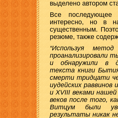
выделено автором ста
Все последующее 
интересно, но в н
существенным. Поэт
резюме, также содерж
“Используя мето
проанализировали т
и обнаружили в д
текста книги Бытия
смерти тридцати че
иудейских раввинов 
и XVIII веками наше
веков после того, ка
Витцум были уве
результаты никак н