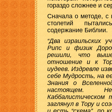
гораздо сложнее и се
Сначала о методе, с
столетий пытали
содержание Библии.
“Два израильских у
Рипс и физик Доро
решили, что выше
отношение и к То
иудеев. Издревле из
себе Мудрость, на е
Знания о Вселенно
настоящем. Н
Каббалистическом т
заглянул в Тору и со
и есть “схема”, по 