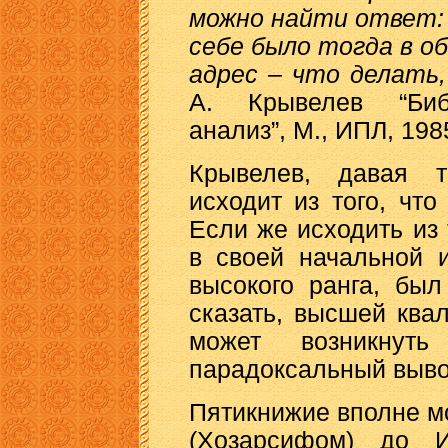
можно найти ответ:
себе было тогда в о
адрес – что делать,
А. Крывелев “Библ
анализ”, М., ИПЛ, 1985 
Крывелев, давая т
исходит из того, чт
Если же исходить из 
в своей начальной 
высокого ранга, бы
сказать, высшей ква
может возникнут
парадоксальный выво
Пятикнижие вполне м
(Хозарсифом) до И