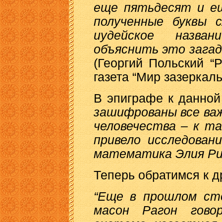
еще пятьдесят и ещ
полученные буквы с
иудейское назва
объяснить это загад
(Георгий Польский “
газета “Мир зазеркалья
В эпиграфе к данной 
зашифрованы все ва
человечества – к т
привело исследован
математика Элия Ри
Теперь обратимся к д
“Еще в прошлом сто
масон Рагон говор