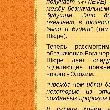
получает
(IEVE),
между безначальным
будущим. Это до
означает в точнос
было и будет”
(там 
Шюре).
Теперь рассмотри
обозначение Бога чер
Шюре дает следу
отделяющее прежне
нового - Элохим.
“Прежде чем идти д
некоторые из эти
созданных пророком
В склепе храма И