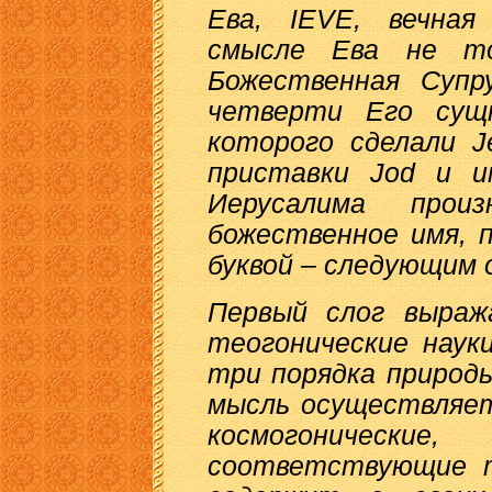
Ева, IEVE, вечна
смысле Ева не т
Божественная Супр
четверти Его сущ
которого сделали J
приставки Jod и и
Иерусалима прои
божественное имя, п
буквой – следующим об
Первый слог выраж
теогонические наук
три порядка природ
мысль осуществляет
космогоничес
соответствующие т