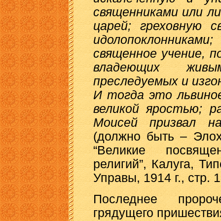
священниками или л
царей; греховную с
идолопоклонника
священное учение, 
владеющих живы
преследуемых и изг
И тогда это львино
великой яростью; р
Моисей призвал н
(должно быть – Элох
“Великие посвяще
религий”, Калуга, Ти
Управы, 1914 г., стр. 
Последнее проро
грядущего пришестви