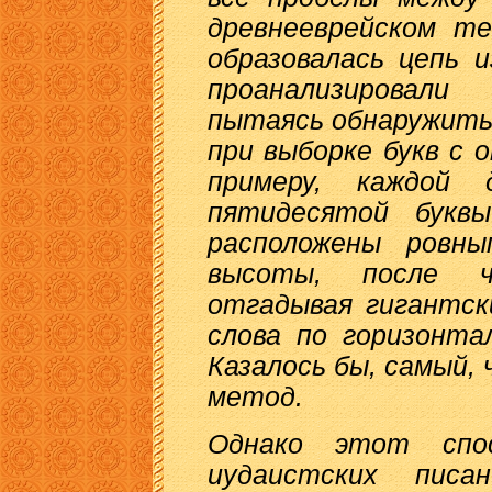
древнееврейском т
образовалась цепь 
проанализировал
пытаясь обнаружить
при выборке букв с 
примеру, каждой 
пятидесятой букв
расположены ровны
высоты, после ч
отгадывая гигантск
слова по горизонта
Казалось бы, самый,
метод.
Однако этот спо
иудаистских пис