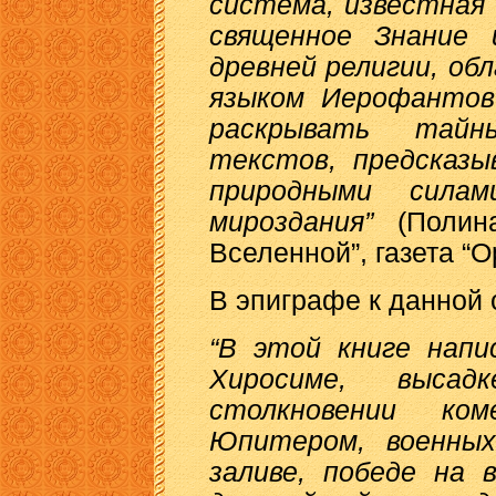
система, известная
священное Знание 
древней религии, об
языком Иерофантов.
раскрывать тайн
текстов, предсказы
природными сила
мироздания”
(Полина
Вселенной”, газета “Ор
В эпиграфе к данной 
“В этой книге напи
Хиросиме, высад
столкновении ко
Юпитером, военных
заливе, победе на 