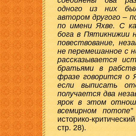
соединены два ра
одного из них был
автором другого – п
по имени Яхве. С к
бога в Пятикнижии 
повествование, нез
не перемешанное с н
рассказывается ис
братьями в рабств
фразе говорится о Я
если выписать от
получается два неза
ярок в этом отнош
всемирном потопе”
историко-критический
стр. 28).