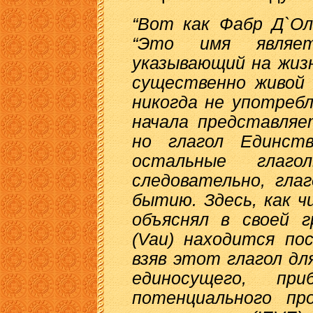
“Вот как Фабр Д`Ол
“Это имя являет
указывающий на жиз
существенно живой
никогда не употребл
начала представляе
но глагол Единст
остальные глаго
следовательно, гла
бытию. Здесь, как ч
объяснял в своей 
(Vau) находится по
взяв этот глагол дл
единосущего, пр
потенциального пр