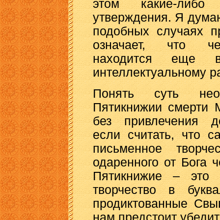
этом какие-либо
утверждения. Я думаю
подобных случаях п
означает, что чел
находится еще 
интеллектуальному р
Понять суть нео
Пятикнижии смерти 
без привлечения до
если считать, что 
письменное творче
одаренного от Бога ч
Пятикнижие – это 
творчество в букв
продиктованные Свыш
нам предстоит убедит