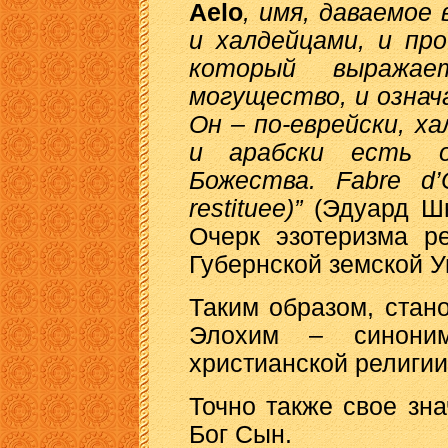
Aelo
, имя, даваемо
и халдейцами, и пр
который выражае
могущество, и озна
Он – по-еврейски, ха
и арабски есть 
Божества. Fabre d’O
restituee)”
(Эдуард Шю
Очерк эзотеризма ре
Губернской земской Уп
Таким образом, стан
Элохим – синони
христианской религии
Точно также свое зн
Бог Сын.