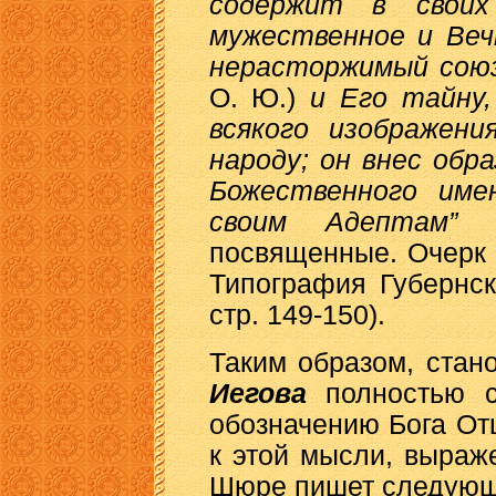
содержит в своих
мужественное и Веч
нерасторжимый сою
О. Ю.)
и Его тайну,
всякого изображени
народу; он внес обр
Божественного имен
своим Адептам”
(
посвященные. Очерк э
Типография Губернск
стр. 149-150).
Таким образом, стан
Иегова
полностью со
обозначению Бога Отц
к этой мысли, выраж
Шюре пишет следующ