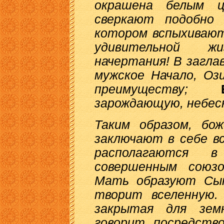
окрашена белым ц
сверкают подобно 
котором вспыхивают
удивительной ж
начертания! В загла
мужское Начало, Оз
преимуществу;
зарождающую, небес
Таким образом, бо
заключают в себе в
располагаются 
совершенным союз
Мать образуют Сын
творит вселенную.
закрытая для зем
говорит посредство