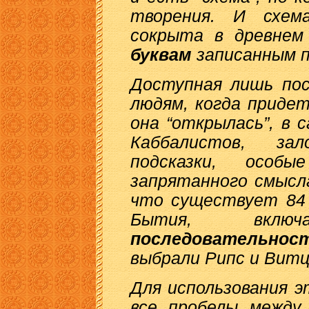
творения. И схем
сокрыта в древнем
буквам
записанным 
Доступная лишь пос
людям, когда придет
она “открылась”, в 
Каббалистов, за
подсказки, особ
запрятанного смысл
что существует 84 
Бытия, вк
последовательност
выбрали Рипс и Витц
Для использования 
все пробелы между 