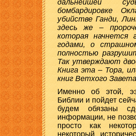
дальнейшей су
бомбардировке Ок
убийстве Ганди, Лин
здесь же – пророч
которая начнется 
годами, о страшно
полностью разрушит
Так утверждают дво
Книга эта – Тора, и
книг Ветхого Завета
Именно об этой, эз
Библии и пойдет сейч
будем обязаны сд
информации, не позв
просто как некото
некоторый историче