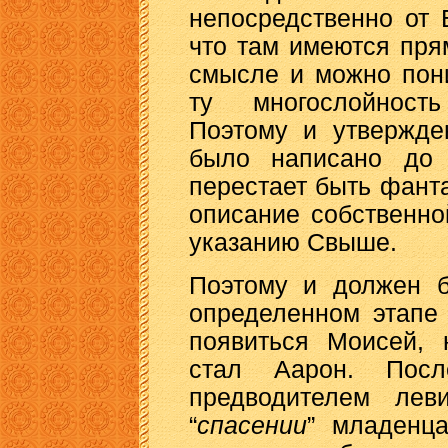
непосредственно от Б
что там имеются пря
смысле и можно пони
ту многослойност
Поэтому и утвержде
было написано до 
перестает быть фант
описание собственн
указанию Свыше.
Поэтому и должен б
определенном этапе
появиться Моисей, 
стал Аарон. Посл
предводителем лев
“
спасении
” младенц