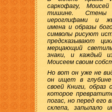
саркофагу, Моисе
тишине. Стены
иероглифами и жи
имена и образы бог
символы рисуют ист
предсказывают цик
мерцающий светил
знаки, и каждый и
Моисеем своим собс
Но вот он уже не ви
он ищет в глубине
своей Книги, образ 
которое превратитс
погас, но перед его 
склепа, запылало 