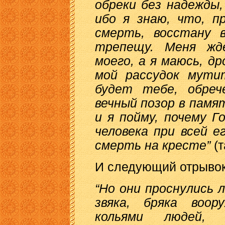
обреки без надежды
ибо я знаю, что, п
смерть, восстану 
трепещу. Меня ж
моего, а я маюсь, д
мой рассудок мути
будет тебе, обреч
вечный позор в пам
и я пойму, почему 
человека при всей е
смерть на кресте”
(т
И следующий отрывок
“Но они проснулись 
звяка, бряка воор
кольями людей, 