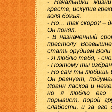
- Начальники жизн
кресте, искупив грех
воля божья.
- Но… так скоро? – д
Он понял.
- В назначенный сро
престолу Всевышне
стать орудием Воли
- Я люблю тебя, - сн
- Поэтому ты избран
- Но сам ты любишь 
Он ревнует, подума
Иоанн ласков и неже
но я люблю его 
порывист, порой гр
слабости, и за его