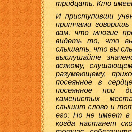
тридцать. Кто имее
И приступивши учен
притчами говоришь 
вам, что многие пр
видеть то, что вы
слышать, что вы сл
выслушайте значен
всякому, слушающе
разумеющему, прих
посеянное в сердц
посеянное при д
каменистых мест
слышит слово и тот
его; Но не имеет в
когда настанет ско
тотчас соблазнитс