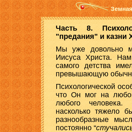
Земная
Часть 8. Психоло
"предания" и казни 
Мы уже довольно м
Иисуса Христа. Нам
самого детства име
превышающую обычн
Психологической осо
что Он мог на любо
любого человека. 
насколько тяжело б
разнообразные мыс
постоянно “
стучалис