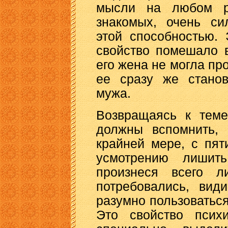
мысли на любом р
знакомых, очень си
этой способностью.
свойство помешало 
его жена не могла пр
ее сразу же стано
мужа.
Возвращаясь к теме
должны вспомнить, 
крайней мере, с пят
усмотрению лишит
произнеся всего л
потребовались, вид
разумно пользоватьс
Это свойство псих