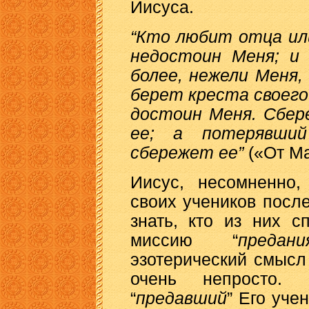
Иисуса.
“Кто любит отца ил
недостоин Меня; и
более, нежели Меня,
берет креста своего
достоин Меня. Сбер
ее; а потерявши
сбережет ее”
(«От Ма
Иисус, несомненно
своих учеников посл
знать, кто из них 
миссию “
предани
эзотерический смысл
очень непросто. 
“
предавший
” Его уче