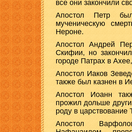
все они закончили св
Апостол Петр бы
мученическую смер
Нероне.
Апостол Андрей Пер
Скифии, но закончи
городе Патрах в Ахее,
Апостол Иаков Зевед
также был казнен в Ие
Апостол Иоанн так
прожил дольше других
роду в царствование 
Апостол Варфол
Нафанаилом, проп