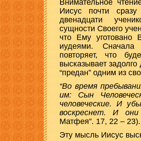
Внимательное чтение
Иисус почти сразу
двенадцати учени
сущности Своего учени
что Ему уготовано 
иудеями. Сначала
повторяет, что бу
высказывает задолго д
“предан” одним из сво
“Во время пребывани
им: Сын Человечес
человеческие. И уб
воскреснет. И они
Матфея”. 17, 22 – 23).
Эту мысль Иисус выс