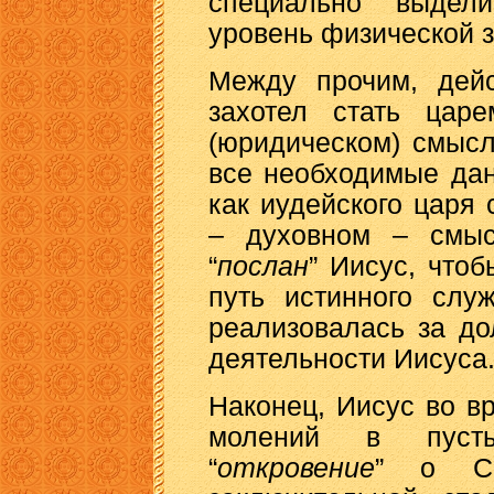
специально выдели
уровень физической 
Между прочим, дейс
захотел стать цар
(юридическом) смысл
все необходимые да
как иудейского царя
– духовном – смыс
“
послан
” Иисус, что
путь истинного слу
реализовалась за до
деятельности Иисуса
Наконец, Иисус во в
молений в пусты
“
откровение
” о Св