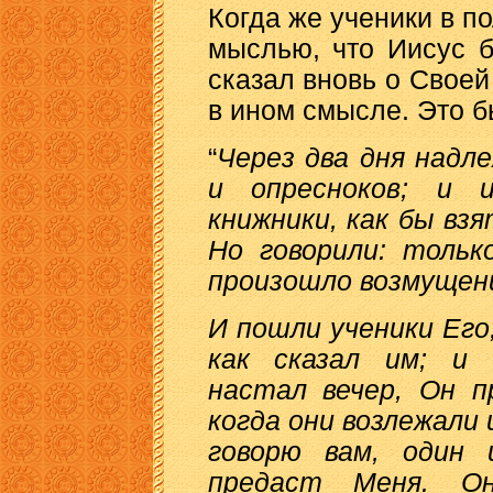
Когда же ученики в п
мыслью, что Иисус б
сказал вновь о Свое
в ином смысле. Это б
“
Через два дня надл
и опресноков; и и
книжники, как бы вз
Но говорили: тольк
произошло возмущен
И пошли ученики Его,
как сказал им; и 
настал вечер, Он п
когда они возлежали 
говорю вам, один 
предаст Меня. О