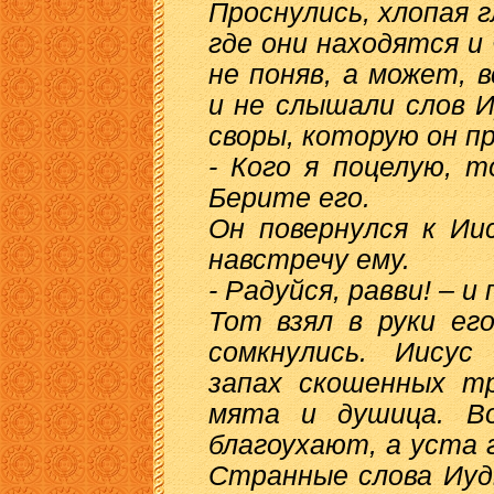
Проснулись, хлопая г
где они находятся и 
не поняв, а может, 
и не слышали слов 
своры, которую он пр
- Кого я поцелую, 
Берите его.
Он повернулся к Ии
навстречу ему.
- Радуйся, равви! – 
Тот взял в руки ег
сомкнулись. Иисус
запах скошенных тр
мята и душица. Во
благоухают, а уста
Странные слова Иуд