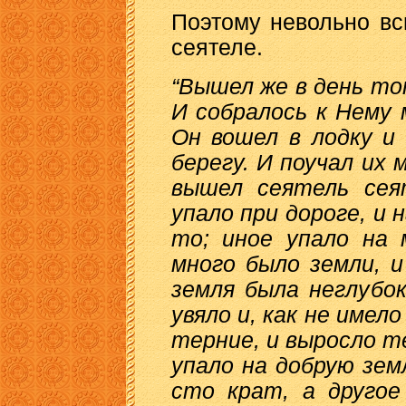
Поэтому невольно вс
сеятеле.
“Вышел же в день тот
И собралось к Нему
Он вошел в лодку и 
берегу. И поучал их 
вышел сеятель сеят
упало при дороге, и
то; иное упало на 
много было земли, 
земля была неглубок
увяло и, как не имело
терние, и выросло т
упало на добрую зем
сто крат, а другое