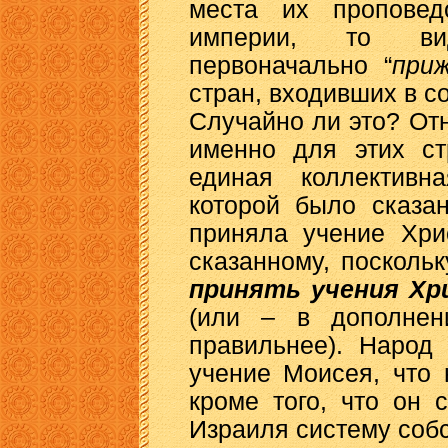
места их проповед
империи, то вид
первоначально “
при
стран, входивших в с
Случайно ли это? Отн
именно для этих с
единая коллективн
которой было сказа
приняла учение Хри
сказанному, посколь
принять учения Хр
(или – в дополнен
правильнее). Народ
учение Моисея, что 
кроме того, что он 
Израиля систему соб