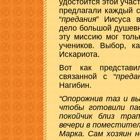
удостоится этой учас
предлагали каждый с
“
предания
” Иисуса 
дело большой душевн
эту миссию мог тол
учеников. Выбор, к
Искариота.
Вот как представи
связанной с “
преда
Нагибин.
“Опорожнив таз и вы
чтобы готовили пас
покойчик близ трап
вечери в поместите
Марка. Сам хозяин 