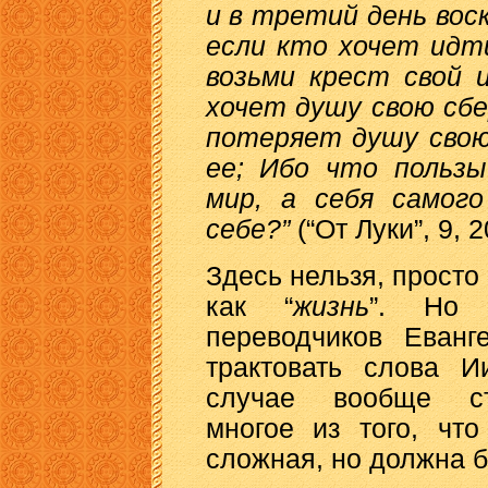
и в третий день воск
если кто хочет идт
возьми крест свой 
хочет душу свою сб
потеряет душу свою
ее; Ибо что пользы
мир, а себя самого
себе?”
(“От Луки”, 9, 2
Здесь нельзя, просто
как “
жизнь
”. Но 
переводчиков Еванг
трактовать слова И
случае вообще ст
многое из того, чт
сложная, но должна б