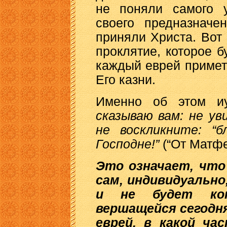
не поняли самого 
своего предназначе
приняли Христа. Вот
проклятие, которое б
каждый еврей примет
Его казни.
Именно об этом иу
сказываю вам: не у
не воскликните: “б
Господне!”
(“От Матфея
Это означает, что
сам, индивидуально
и не будет кон
вершащейся сегодня
еврей, в какой ча