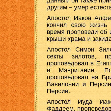
данным он также при
другим – умер естест
Апостол Иаков Алфе
кончил свою жизнь 
время проповеди об 
крыши храма и закид
Апостол Симон Зило
секты зилотов, 
проповедовал в Егип
и Мавритании. П
проповедовал на Бр
Вавилонии и Персии
Персии.
Апостол Иуда Иак
Фаддеем, проповедов