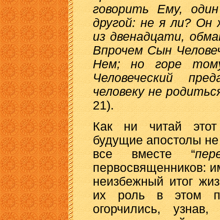
говорить Ему, один
другой: не я ли? Он
из двенадцати, обм
Впрочем Сын Человеч
Нем; но горе том
Человеческий пр
человеку не родитьс
21).
Как ни читай этот 
будущие апостолы не 
все вместе “
пер
первосвященников: им
неизбежный итог жиз
их роль в этом п
огорчились, узнав