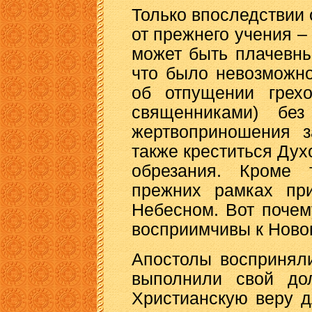
Только впоследствии с
от прежнего учения –
может быть плачевны
что было невозможно
об отпущении грехо
священниками) без
жертвоприношения з
также креститься Дух
обрезания. Кроме 
прежних рамках пр
Небесном. Вот поче
восприимчивы к Новом
Апостолы воспринял
выполнили свой дол
Христианскую веру д