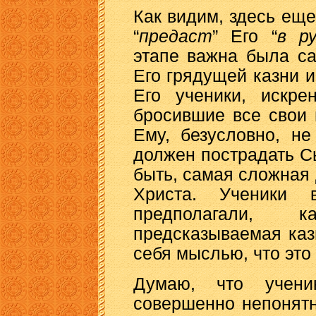
Как видим, здесь еще
“
предаст
” Его “
в ру
этапе важна была с
Его грядущей казни 
Его ученики, искр
бросившие все свои
Ему, безусловно, н
должен пострадать С
быть, самая сложная 
Христа. Ученики
предполагали, 
предсказываемая каз
себя мыслью, что это
Думаю, что учен
совершенно непонят