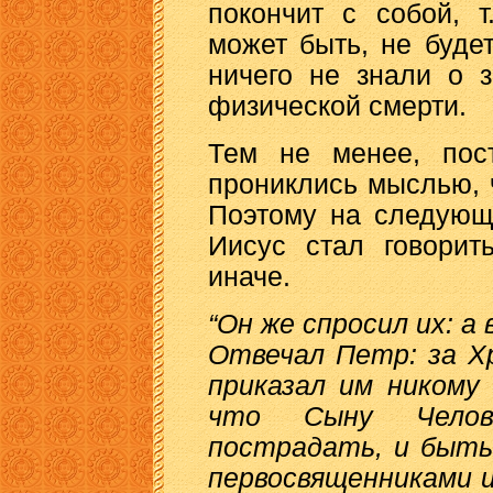
покончит с собой, т
может быть, не буде
ничего не знали о з
физической смерти.
Тем не менее, пос
прониклись мыслью, 
Поэтому на следующ
Иисус стал говорит
иначе.
“Он же спросил их: а
Отвечал Петр: за Х
приказал им никому 
что Сыну Челове
пострадать, и быть
первосвященниками и