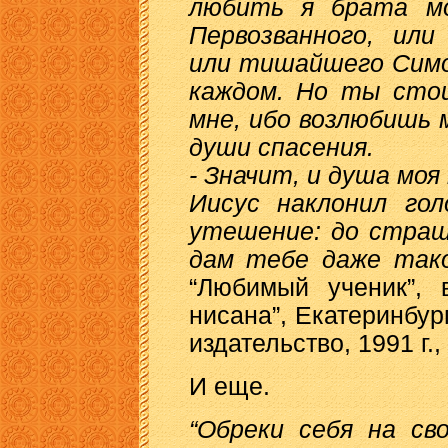
любить я брата мо
Первозванного, или
или тишайшего Симо
каждом. Но ты стои
мне, ибо возлюбишь 
души спасения.
- Значит, и душа моя
Иисус наклонил го
утешение: до страш
дам тебе даже так
“Любимый ученик”, 
нисана”, Екатеринбур
издательство, 1991 г., 
И еще.
“Обреки себя на св