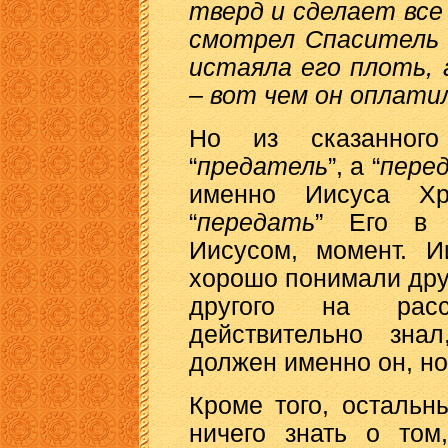
тверд и сделает все
смотрел Спаситель 
истаяла его плоть, 
– вот чем он оплатил
Но из сказанног
“
предатель
”, а “
пере
именно Иисуса Х
“
передать
” Его в 
Иисусом, момент. И
хорошо понимали друг
другого на расс
действительно зна
должен именно он, н
Кроме того, осталь
ничего знать о том,