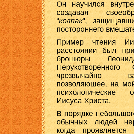
Он научился внутре
создавая своеоб
“
колпак
”, защищавш
постороннего вмешат
Пример чтения И
расстоянии был пр
брошюры Леонид
Нерукотворенного
чрезвычайно ва
позволяющее, на мой
психологические о
Иисуса Христа.
В порядке небольшого
обычных людей нер
когда проявляется 