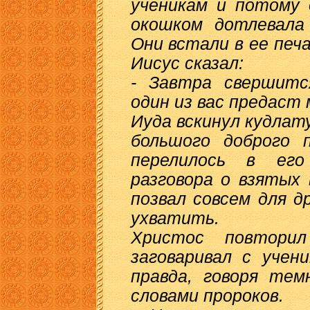
ученикам и потому 
окошком дотлевала 
Они встали в ее печ
Иисус сказал:
- Завтра свершится
один из вас предаст 
Иуда вскинул кудлату
большого доброго 
перелилось в его
разговора о взятых 
позвал совсем для др
ухватить.
Христос повтори
заговаривал с учен
правда, говоря тем
словами пророков.