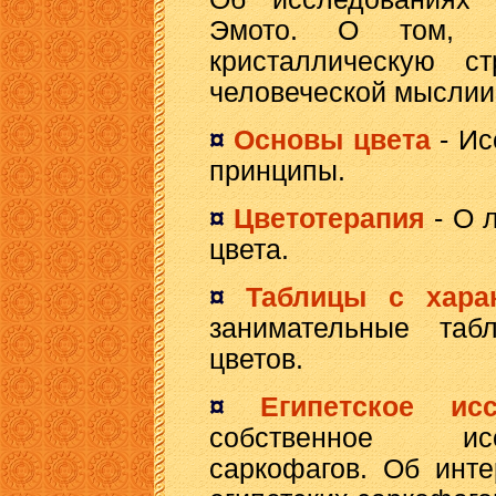
Эмото.
О том, 
кристаллическую ст
человеческой мыслии 
¤
Основы цвета
- Ис
принципы.
¤
Цветотерапия
- О 
цвета.
¤
Таблицы с харак
занимательные таб
цветов.
¤
Египетское исс
собственное исс
саркофагов. Об инт