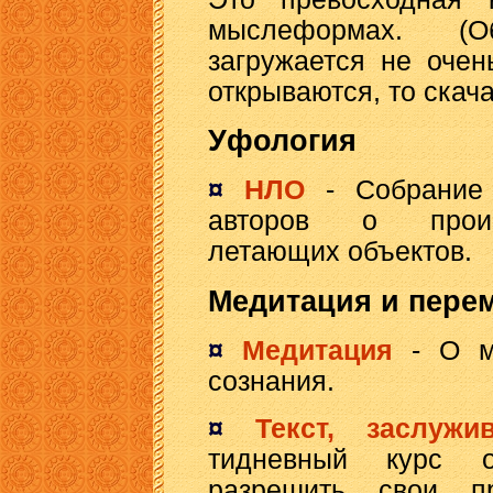
мыслеформах. (
загружается не очен
открываются, то скач
Уфология
¤
НЛО
- Собрание 
авторов о проис
летающих объектов.
Медитация и пере
¤
Медитация
- О м
сознания.
¤
Текст, заслуж
тидневный курс о
разрешить свои п