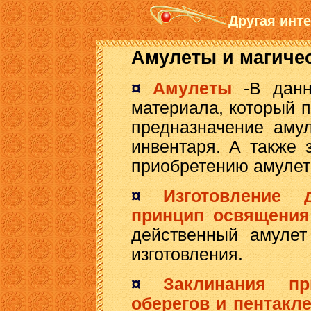
Другая инт
Амулеты и магиче
¤
Амулеты
-В данн
материала, который 
предназначение амул
инвентаря. А также 
приобретению амулета
¤
Изготовление 
принцип освящени
действенный амулет
изготовления.
¤
Заклинания пр
оберегов и пентакл