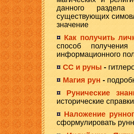
данного раздела
существующих симовл
значение
¤
Как получить лич
способ получения
информационного пол
¤
СС и руны
-
гитлер
¤
Магия рун
-
подроб
¤
Рунические знан
исторические справки
¤
Наложение рунног
сформулировать рунн