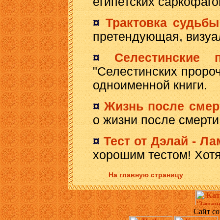
египетских саркофаго
¤
Трактовка судьбы
претендующая, визуа
¤
Селестинские 
"Селестинских проро
одноименной книги.
¤
Жизнь после смер
о жизни после смерти
¤
Тест от Дэлай - Л
хорошим тестом! Хотя 
На главную страницу
Сайт со