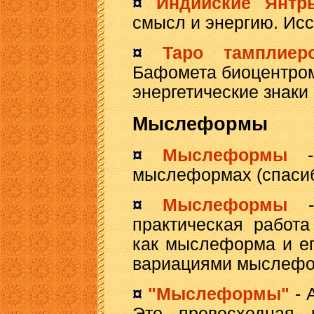
¤
Индийские Янтр
смысл и энергию. Исс
¤
Таро тамплиер
Бафомета биоцентром
энергетические знаки 
Мыслеформы
¤
Мыслеформы
- 
мыслеформах (спасиб
¤
Мыслеформы
- 
практическая работ
как мыслеформа и ег
вариациями мыслефо
¤
"Мыслеформы"
- 
Это превосходная 