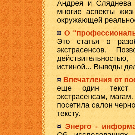
Андрея и Сляднева 
многие аспекты жиз
окружающей реально
¤
О "профессионал
Это статья о разоб
экстрасенсов. Поз
действительность
истиной... Выводы дел
¤
Впечатления от по
еще один текст 
экстрасенсам, магам.
посетила салон черно
тексту.
¤
Энерго - информ
Об исследованиях 