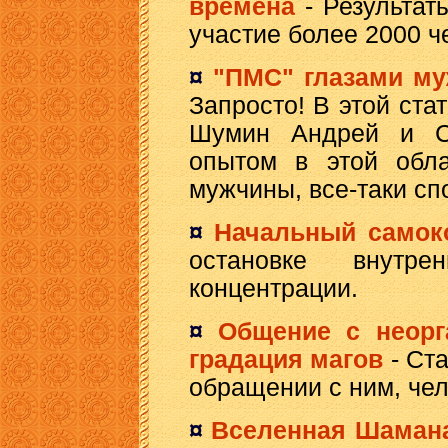
времена
-
Результат
участие более 2000 ч
¤
"ПМС" глазами м
Запросто! В этой ста
Шумин Андрей и Сл
опытом в этой обла
мужчины, все-таки сп
¤
Начальный самок
остановке внутр
концентрации.
¤
Общение с неорг
градация магов
-
Ста
обращении с ним, чел
¤
Вселенная Шама