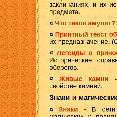
заклинаниях, и их и
предмета.
¤
Что такое амулет?
¤
Приятный текст об
их предназначение
.
(О
¤
Легенды о прино
Исторические справ
оберегов.
¤
Живые камни
свойстве камней.
Знаки и магически
¤
Знаки
- В сети 
магических и религ