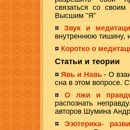
связаться со своим
Высшим "Я"
¤
Звук и медитац
внутреннюю тишину, 
¤
Коротко о медитаци
Статьи и теории
¤
Явь и Навь
-
О вза
сна в этом вопросе. 
¤
О лжи и прав
распознать неправд
авторов Шумина Андр
¤
Эзотерика- разв